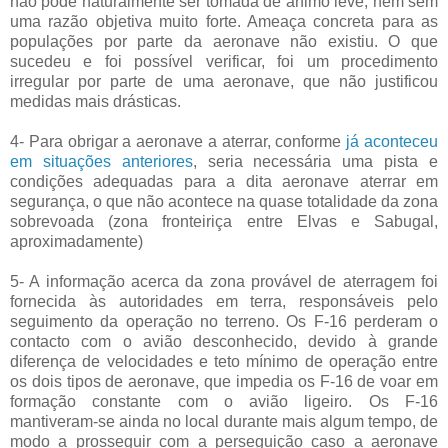
não pode naturalmente ser tomada de ânimo leve, nem sem
uma razão objetiva muito forte. Ameaça concreta para as
populações por parte da aeronave não existiu. O que
sucedeu e foi possível verificar, foi um procedimento
irregular por parte de uma aeronave, que não justificou
medidas mais drásticas.
4- Para obrigar a aeronave a aterrar, conforme
já aconteceu
em situações anteriores
, seria necessária uma pista e
condições adequadas para a dita aeronave aterrar em
segurança, o que não acontece na quase totalidade da zona
sobrevoada (zona fronteiriça entre Elvas e Sabugal,
aproximadamente)
5- A informação acerca da zona provável de aterragem foi
fornecida às autoridades em terra, responsáveis pelo
seguimento da operação no terreno. Os F-16 perderam o
contacto com o avião desconhecido, devido à grande
diferença de velocidades e teto mínimo de operação entre
os dois tipos de aeronave, que impedia os F-16 de voar em
formação constante com o avião ligeiro. Os F-16
mantiveram-se ainda no local durante mais algum tempo, de
modo a prosseguir com a perseguição caso a aeronave