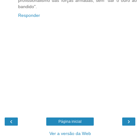
profissionalismo das forças armadas, sem "dar o ouro ao
bandido".
Responder
‹
›
Página inicial
Ver a versão da Web