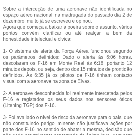
Sobre a interceção de uma aeronave não identificada no
espaço aéreo nacional, na madrugada do passado dia 2 de
dezembro, muito já se escreveu e opinou.
Agora que começa a baixar a poeira sobre o assunto, vários
pontos convém clarificar ou até realçar, a bem da
honestidade intelectual e cívica:
1- O sistema de alerta da Força Aérea funcionou segundo
os parâmetros definidos: Dado o alerta às 6:06 horas,
descolaram os F-16 em Monte Real às 6:18, portanto 12
minutos depois, ou seja, dentro dos 15 minutos de prontidão
definidos. Às 6:35 já os pilotos de F-16 tinham contacto
visual com a aeronave na zona de Elvas.
2- A aeronave desconhecida foi realmente intercetada pelos
F-16 e registados os seus dados nos sensores óticos
(Litening TGP) dos F-16.
3- Foi avaliado o nível de risco da aeronave para o país, que
não constituindo perigo iminente não justificava ações por
parte dos F-16 no sentido de abater a mesma, decisão que