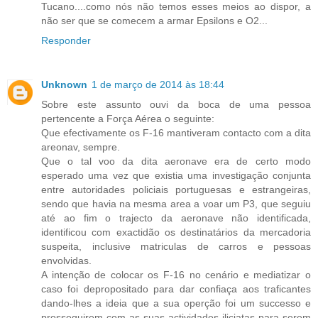
Tucano....como nós não temos esses meios ao dispor, a
não ser que se comecem a armar Epsilons e O2...
Responder
Unknown
1 de março de 2014 às 18:44
Sobre este assunto ouvi da boca de uma pessoa
pertencente a Força Aérea o seguinte:
Que efectivamente os F-16 mantiveram contacto com a dita
areonav, sempre.
Que o tal voo da dita aeronave era de certo modo
esperado uma vez que existia uma investigação conjunta
entre autoridades policiais portuguesas e estrangeiras,
sendo que havia na mesma area a voar um P3, que seguiu
até ao fim o trajecto da aeronave não identificada,
identificou com exactidão os destinatários da mercadoria
suspeita, inclusive matriculas de carros e pessoas
envolvidas.
A intenção de colocar os F-16 no cenário e mediatizar o
caso foi depropositado para dar confiaça aos traficantes
dando-lhes a ideia que a sua operção foi um successo e
prosseguirem com as suas actividades iliciatas para serem