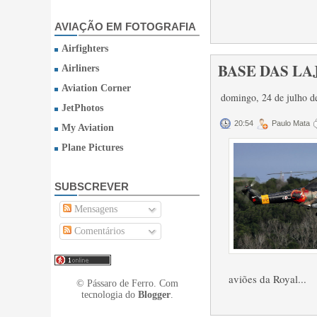
AVIAÇÃO EM FOTOGRAFIA
Airfighters
BASE DAS LAJ
Airliners
Aviation Corner
domingo, 24 de julho 
JetPhotos
20:54
Paulo Mata
My Aviation
Plane Pictures
SUBSCREVER
Mensagens
Comentários
aviões da Royal...
© Pássaro de Ferro. Com
tecnologia do
Blogger
.