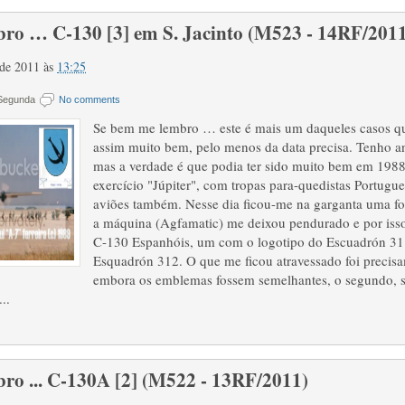
ro … C-130 [3] em S. Jacinto (M523 - 14RF/201
o de 2011
às
13:25
 Segunda
No comments
Se bem me lembro … este é mais um daqueles casos q
assim muito bem, pelo menos da data precisa. Tenho 
mas a verdade é que podia ter sido muito bem em 198
exercício "Júpiter", com tropas para-quedistas Portugu
aviões também. Nesse dia ficou-me na garganta uma fot
a máquina (Agfamatic) me deixou pendurado e por isso 
C-130 Espanhóis, um com o logotipo do Escuadrón 31
Esquadrón 312. O que me ficou atravessado foi precis
embora os emblemas fossem semelhantes, o segundo, 
..
ro ... C-130A [2] (M522 - 13RF/2011)