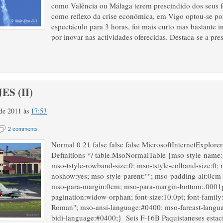
como Valência ou Málaga terem prescindido dos seus fe
como reflexo da crise económica, em Vigo optou-se por
espectáculo para 3 horas, foi mais curto mas bastante i
por inovar nas actividades oferecidas. Destaca-se a pr
ES (II)
o de 2011
às
17:53
2 comments
Normal 0 21 false false false MicrosoftInternetExplorer
Definitions */ table.MsoNormalTable {mso-style-name:
mso-tstyle-rowband-size:0; mso-tstyle-colband-size:0; 
noshow:yes; mso-style-parent:""; mso-padding-alt:0cm 
mso-para-margin:0cm; mso-para-margin-bottom:.0001p
pagination:widow-orphan; font-size:10.0pt; font-famil
Roman"; mso-ansi-language:#0400; mso-fareast-langu
bidi-language:#0400;} Seis F-16B Paquistaneses estac