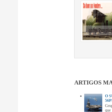
ARTIGOS MA
O 
56P
Gru
que 