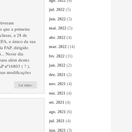
ago. 2022
(4)
jul. 2022
(5)
jun. 2022
(5)
stiveram
 que a primeira
mai. 2022
(5)
clusas, a 28 de
abr. 2022
(4)
EFA, o único da sua
da FAP, dirigido
mar. 2022
(14)
... Nesse dia
fev. 2022
(11)
para além destes
P nº16803 ( ? ),
jan. 2022
(2)
umas modificações
dez. 2021
(2)
nov. 2021
(4)
Ler mais»
out. 2021
(4)
set. 2021
(4)
ago. 2021
(6)
jul. 2021
(4)
jun. 2021
(3)