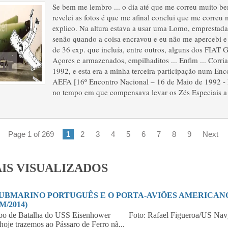
Se bem me lembro ... o dia até que me correu muito b
revelei as fotos é que me afinal conclui que me correu
explico. Na altura estava a usar uma Lomo, emprestada 
senão quando a coisa encravou e eu não me apercebi e
de 36 exp. que incluía, entre outros, alguns dos FIAT 
Açores e armazenados, empilhaditos ... Enfim ... Corri
1992, e esta era a minha terceira participação num En
AEFA [16º Encontro Nacional – 16 de Maio de 1992 -
no tempo em que compensava levar os Zés Especiais a 
Page 1 of 269
1
2
3
4
5
6
7
8
9
Next
IS VISUALIZADOS
SUBMARINO PORTUGUÊS E O PORTA-AVIÕES AMERICANO 
M/2014)
po de Batalha do USS Eisenhower Foto: Rafael Figueroa/US Navy
hoje trazemos ao Pássaro de Ferro nã...