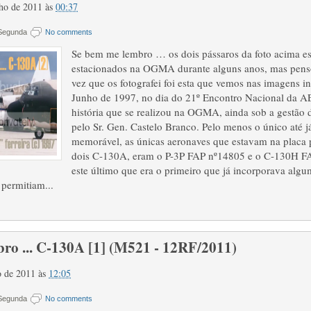
lho de 2011
às
00:37
 Segunda
No comments
Se bem me lembro … os dois pássaros da foto acima e
estacionados na OGMA durante alguns anos, mas penso
vez que os fotografei foi esta que vemos nas imagens in
Junho de 1997, no dia do 21º Encontro Nacional da A
história que se realizou na OGMA, ainda sob a gestão 
pelo Sr. Gen. Castelo Branco. Pelo menos o único até já
memorável, as únicas aeronaves que estavam na placa 
dois C-130A, eram o P-3P FAP nº14805 e o C-130H FA
este último que era o primeiro que já incorporava alg
 permitiam...
ro ... C-130A [1] (M521 - 12RF/2011)
ho de 2011
às
12:05
 Segunda
No comments