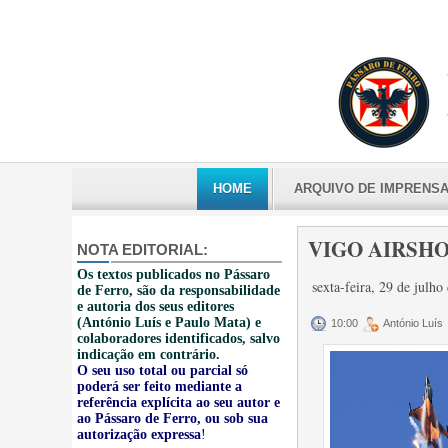
HOME
ARQUIVO DE IMPRENS
VIGO AIRSHO
NOTA EDITORIAL:
Os textos publicados no Pássaro
sexta-feira, 29 de julh
de Ferro, são da responsabilidade
e autoria dos seus editores
(António Luís e Paulo Mata) e
10:00
António Luís
colaboradores identificados, salvo
indicação em contrário.
O seu uso total ou parcial só
poderá ser feito mediante a
referência explícita ao seu autor e
ao Pássaro de Ferro, ou sob sua
autorização expressa
!