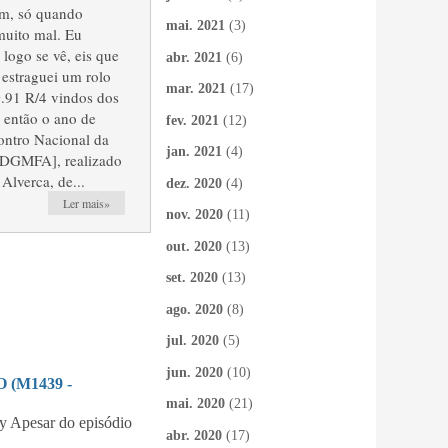
em, só quando
mai. 2021
(3)
 muito mal. Eu
logo se vê, eis que
abr. 2021
(6)
 estraguei um rolo
mar. 2021
(17)
G.91 R/4 vindos dos
a então o ano de
fev. 2021
(12)
contro Nacional da
jan. 2021
(4)
 DGMFA], realizado
Alverca, de...
dez. 2020
(4)
Ler mais»
nov. 2020
(11)
out. 2020
(13)
set. 2020
(13)
ago. 2020
(8)
jul. 2020
(5)
jun. 2020
(10)
(M1439 -
mai. 2020
(21)
 Apesar do episódio
abr. 2020
(17)