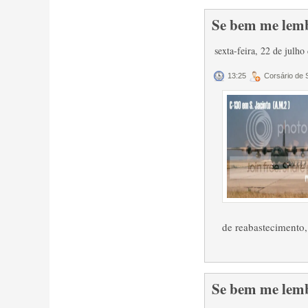
Se bem me lemb
sexta-feira, 22 de julh
13:25
Corsário de
de reabastecimento,.
Se bem me lemb