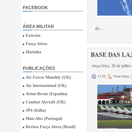
FACEBOOK
ÁREA MILITAR
de...
Exército
Força Aérea
Marinha
BASE DAS LAJ
terça-feira, 26 de julh
PUBLICAÇÕES
17:53
Paulo Mata
Air Forces Monthly (UK)
Air International (UK)
Avion Revue (Espanha)
Combat Aircraft (UK)
JP4 (Itália)
Mais Alto (Portugal)
Revista Força Aérea (Brasil)