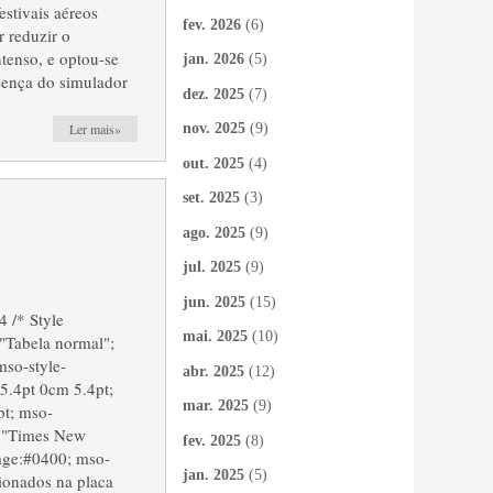
stivais aéreos
fev. 2026
(6)
 reduzir o
ntenso, e optou-se
jan. 2026
(5)
esença do simulador
dez. 2025
(7)
Ler mais»
nov. 2025
(9)
out. 2025
(4)
set. 2025
(3)
ago. 2025
(9)
jul. 2025
(9)
jun. 2025
(15)
4 /* Style
mai. 2025
(10)
"Tabela normal";
mso-style-
abr. 2025
(12)
5.4pt 0cm 5.4pt;
mar. 2025
(9)
t; mso-
y:"Times New
fev. 2025
(8)
age:#0400; mso-
jan. 2025
(5)
ionados na placa