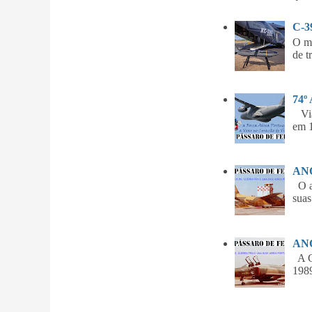
C-
O m
de t
74º
Vian
em 1
ANO
O am
suas
ANO
A Gu
1989