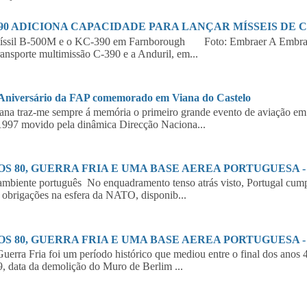
390 ADICIONA CAPACIDADE PARA LANÇAR MÍSSEIS DE 
íssil B-500M e o KC-390 em Farnborough Foto: Embraer A Embraer,
ransporte multimissão C-390 e a Anduril, em...
 Aniversário da FAP comemorado em Viana do Castelo
a traz-me sempre á memória o primeiro grande evento de aviação em 
997 movido pela dinâmica Direcção Naciona...
S 80, GUERRA FRIA E UMA BASE AEREA PORTUGUESA - 2
biente português No enquadramento tenso atrás visto, Portugal cumpr
 obrigações na esfera da NATO, disponib...
S 80, GUERRA FRIA E UMA BASE AEREA PORTUGUESA - 1
erra Fria foi um período histórico que mediou entre o final dos anos 
, data da demolição do Muro de Berlim ...