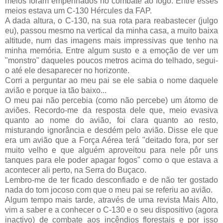
meios foram empenhados no combate ao fogo. Entre esses
meios estava um C-130 Hércules da FAP.
A dada altura, o C-130, na sua rota para reabastecer (julgo
eu), passou mesmo na vertical da minha casa, a muito baixa
altitude, num das imagens mais impressivas que tenho na
minha memória. Entre algum susto e a emoção de ver um
"monstro" daqueles poucos metros acima do telhado, segui-
o até ele desaparecer no horizonte.
Corri a perguntar ao meu pai se ele sabia o nome daquele
avião e porque ia tão baixo...
O meu pai não percebia (como não percebe) um átomo de
aviões. Recordo-me da resposta dele que, meio evasiva
quanto ao nome do avião, foi clara quanto ao resto,
misturando ignorância e desdém pelo avião. Disse ele que
era um avião que a Força Aérea terá "deitado fora, por ser
muito velho e que alguém aproveitou para nele pôr uns
tanques para ele poder apagar fogos" como o que estava a
acontecer ali perto, na Serra do Buçaco.
Lembro-me de ter ficado desconfiado e de não ter gostado
nada do tom jocoso com que o meu pai se referiu ao avião.
Algum tempo mais tarde, através de uma revista Mais Alto,
vim a saber e a conhecer o C-130 e o seu dispositivo (agora
inactivo) de combate aos incêndios florestais e por isso