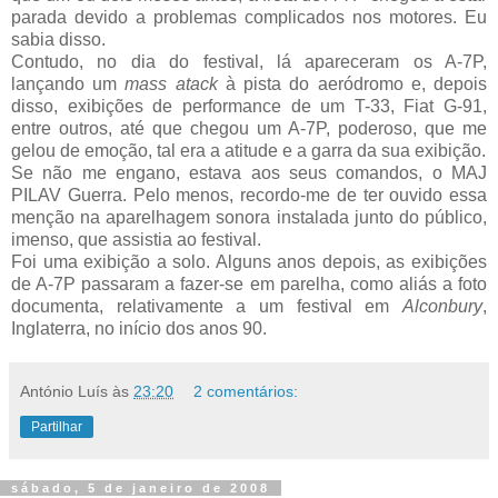
parada devido a problemas complicados nos motores. Eu
sabia disso.
Contudo, no dia do festival, lá apareceram os A-7P,
lançando um
mass atack
à pista do aeródromo e, depois
disso, exibições de performance de um T-33, Fiat G-91,
entre outros, até que chegou um A-7P, poderoso, que me
gelou de emoção, tal era a atitude e a garra da sua exibição.
Se não me engano, estava aos seus comandos, o MAJ
PILAV Guerra. Pelo menos, recordo-me de ter ouvido essa
menção na aparelhagem sonora instalada junto do público,
imenso, que assistia ao festival.
Foi uma exibição a solo. Alguns anos depois, as exibições
de A-7P passaram a fazer-se em parelha, como aliás a foto
documenta, relativamente a um festival em
Alconbury
,
Inglaterra, no início dos anos 90.
António Luís
às
23:20
2 comentários:
Partilhar
sábado, 5 de janeiro de 2008