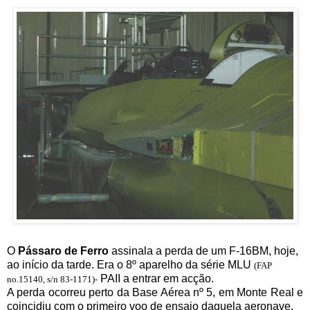
O
Pássaro de Ferro
assinala a perda de um F-16BM, hoje,
ao início da tarde. Era o 8º aparelho da série MLU
(FAP
PAII a entrar em acção.
no.15140, s/n 83-1171)
-
A perda ocorreu perto da Base Aérea nº 5, em Monte Real e
coincidiu com o primeiro voo de ensaio daquela aeronave.