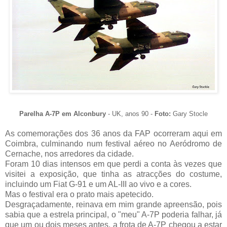
Parelha A-7P em Alconbury
- UK, anos 90 -
Foto:
Gary Stocle
As comemorações dos 36 anos da FAP ocorreram aqui em
Coimbra, culminando num festival aéreo no Aeródromo de
Cernache, nos arredores da cidade.
Foram 10 dias intensos em que perdi a conta às vezes que
visitei a exposição, que tinha as atracções do costume,
incluindo um Fiat G-91 e um AL-III ao vivo e a cores.
Mas o festival era o prato mais apetecido.
Desgraçadamente, reinava em mim grande apreensão, pois
sabia que a estrela principal, o "meu" A-7P poderia falhar, já
que um ou dois meses antes, a frota de A-7P chegou a estar