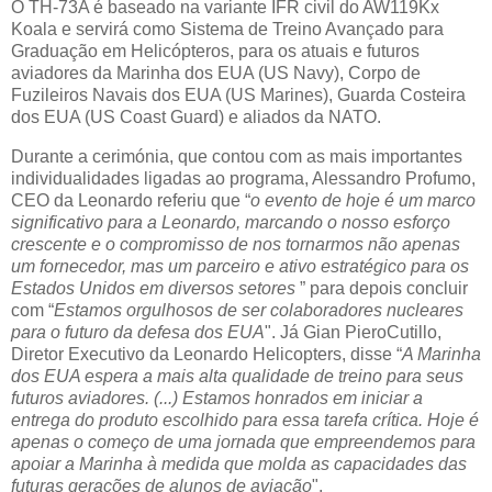
O TH-73A é baseado na variante IFR civil do AW119Kx
Koala e servirá como Sistema de Treino Avançado para
Graduação em Helicópteros, para os atuais e futuros
aviadores da Marinha dos EUA (US Navy), Corpo de
Fuzileiros Navais dos EUA (US Marines), Guarda Costeira
dos EUA (US Coast Guard) e aliados da NATO.
Durante a cerimónia, que contou com as mais importantes
individualidades ligadas ao programa, Alessandro Profumo,
CEO da Leonardo referiu que “
o evento de hoje é um marco
significativo para a Leonardo, marcando o nosso esforço
crescente e o compromisso de nos tornarmos não apenas
um fornecedor, mas um parceiro e ativo estratégico para os
Estados Unidos em diversos setores
” para depois concluir
com “
Estamos orgulhosos de ser colaboradores nucleares
para o futuro da defesa dos EUA
". Já Gian PieroCutillo,
Diretor Executivo da Leonardo Helicopters, disse “
A Marinha
dos EUA espera a mais alta qualidade de treino para seus
futuros aviadores. (...) Estamos honrados em iniciar a
entrega do produto escolhido para essa tarefa crítica. Hoje é
apenas o começo de uma jornada que empreendemos para
apoiar a Marinha à medida que molda as capacidades das
futuras gerações de alunos de aviação
".