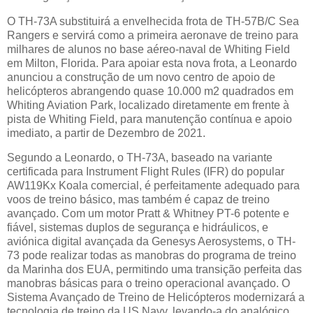
O TH-73A substituirá a envelhecida frota de TH-57B/C Sea
Rangers e servirá como a primeira aeronave de treino para
milhares de alunos no base aéreo-naval de Whiting Field
em Milton, Florida. Para apoiar esta nova frota, a Leonardo
anunciou a construção de um novo centro de apoio de
helicópteros abrangendo quase 10.000 m2 quadrados em
Whiting Aviation Park, localizado diretamente em frente à
pista de Whiting Field, para manutenção contínua e apoio
imediato, a partir de Dezembro de 2021.
Segundo a Leonardo, o TH-73A, baseado na variante
certificada para Instrument Flight Rules (IFR) do popular
AW119Kx Koala comercial, é perfeitamente adequado para
voos de treino básico, mas também é capaz de treino
avançado. Com um motor Pratt & Whitney PT-6 potente e
fiável, sistemas duplos de segurança e hidráulicos, e
aviónica digital avançada da Genesys Aerosystems, o TH-
73 pode realizar todas as manobras do programa de treino
da Marinha dos EUA, permitindo uma transição perfeita das
manobras básicas para o treino operacional avançado. O
Sistema Avançado de Treino de Helicópteros modernizará a
tecnologia de treino da US Navy, levando-a do analógico