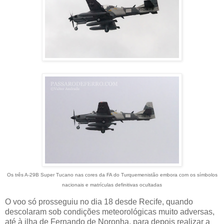
Os três A-29B Super Tucano nas cores da FA do Turquemenistão embora com os símbolos
nacionais e matrículas definitivas ocultadas
O voo só prosseguiu no dia 18 desde Recife, quando
descolaram sob condições meteorológicas muito adversas,
até à ilha de Fernando de Noronha, para depois realizar a