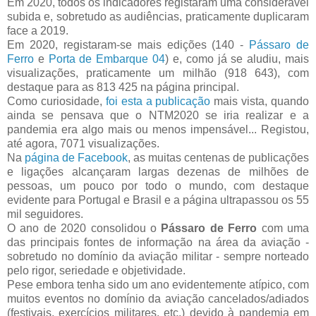
Em 2020, todos os indicadores registaram uma considerável
subida e, sobretudo as audiências, praticamente duplicaram
face a 2019.
Em 2020, registaram-se mais edições (140 -
Pássaro de
Ferro
e
Porta de Embarque 04
) e, como já se aludiu, mais
visualizações, praticamente um milhão (918 643), com
destaque para as 813 425 na página principal.
Como curiosidade,
foi esta a publicação
mais vista, quando
ainda se pensava que o NTM2020 se iria realizar e a
pandemia era algo mais ou menos impensável... Registou,
até agora, 7071 visualizações.
Na
página de Facebook
, as muitas centenas de publicações
e ligações alcançaram largas dezenas de milhões de
pessoas, um pouco por todo o mundo, com destaque
evidente para Portugal e Brasil e a página ultrapassou os 55
mil seguidores.
O ano de 2020 consolidou o
Pássaro de Ferro
com uma
das principais fontes de informação na área da aviação -
sobretudo no domínio da aviação militar - sempre norteado
pelo rigor, seriedade e objetividade.
Pese embora tenha sido um ano evidentemente atípico, com
muitos eventos no domínio da aviação cancelados/adiados
(festivais, exercícios militares, etc.) devido à pandemia em