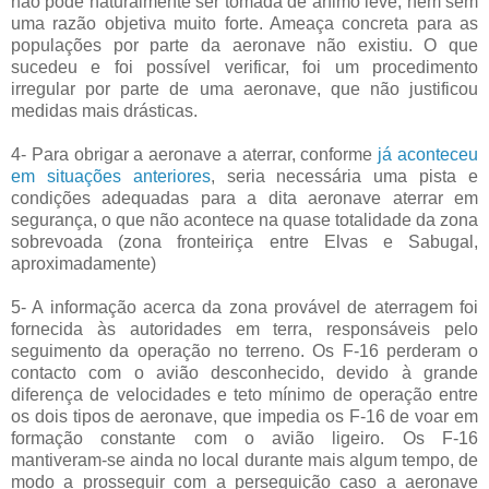
não pode naturalmente ser tomada de ânimo leve, nem sem
uma razão objetiva muito forte. Ameaça concreta para as
populações por parte da aeronave não existiu. O que
sucedeu e foi possível verificar, foi um procedimento
irregular por parte de uma aeronave, que não justificou
medidas mais drásticas.
4- Para obrigar a aeronave a aterrar, conforme
já aconteceu
em situações anteriores
, seria necessária uma pista e
condições adequadas para a dita aeronave aterrar em
segurança, o que não acontece na quase totalidade da zona
sobrevoada (zona fronteiriça entre Elvas e Sabugal,
aproximadamente)
5- A informação acerca da zona provável de aterragem foi
fornecida às autoridades em terra, responsáveis pelo
seguimento da operação no terreno. Os F-16 perderam o
contacto com o avião desconhecido, devido à grande
diferença de velocidades e teto mínimo de operação entre
os dois tipos de aeronave, que impedia os F-16 de voar em
formação constante com o avião ligeiro. Os F-16
mantiveram-se ainda no local durante mais algum tempo, de
modo a prosseguir com a perseguição caso a aeronave