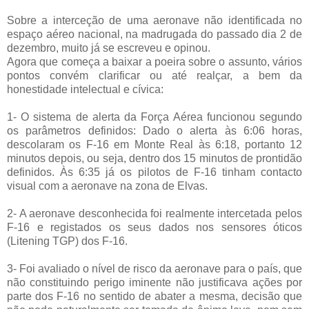
Sobre a interceção de uma aeronave não identificada no
espaço aéreo nacional, na madrugada do passado dia 2 de
dezembro, muito já se escreveu e opinou.
Agora que começa a baixar a poeira sobre o assunto, vários
pontos convém clarificar ou até realçar, a bem da
honestidade intelectual e cívica:
1- O sistema de alerta da Força Aérea funcionou segundo
os parâmetros definidos: Dado o alerta às 6:06 horas,
descolaram os F-16 em Monte Real às 6:18, portanto 12
minutos depois, ou seja, dentro dos 15 minutos de prontidão
definidos. Às 6:35 já os pilotos de F-16 tinham contacto
visual com a aeronave na zona de Elvas.
2- A aeronave desconhecida foi realmente intercetada pelos
F-16 e registados os seus dados nos sensores óticos
(Litening TGP) dos F-16.
3- Foi avaliado o nível de risco da aeronave para o país, que
não constituindo perigo iminente não justificava ações por
parte dos F-16 no sentido de abater a mesma, decisão que