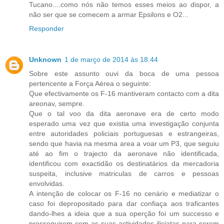
Tucano....como nós não temos esses meios ao dispor, a
não ser que se comecem a armar Epsilons e O2...
Responder
Unknown
1 de março de 2014 às 18:44
Sobre este assunto ouvi da boca de uma pessoa
pertencente a Força Aérea o seguinte:
Que efectivamente os F-16 mantiveram contacto com a dita
areonav, sempre.
Que o tal voo da dita aeronave era de certo modo
esperado uma vez que existia uma investigação conjunta
entre autoridades policiais portuguesas e estrangeiras,
sendo que havia na mesma area a voar um P3, que seguiu
até ao fim o trajecto da aeronave não identificada,
identificou com exactidão os destinatários da mercadoria
suspeita, inclusive matriculas de carros e pessoas
envolvidas.
A intenção de colocar os F-16 no cenário e mediatizar o
caso foi depropositado para dar confiaça aos traficantes
dando-lhes a ideia que a sua operção foi um successo e
prosseguirem com as suas actividades iliciatas para serem