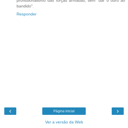
profissionalismo das forças armadas, sem "dar o ouro ao
bandido".
Responder
‹
›
Página inicial
Ver a versão da Web