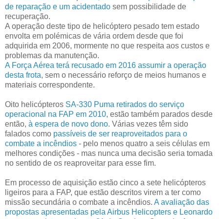
de reparação e um acidentado
sem possibilidade de
recuperação.
A operação deste tipo de helicóptero pesado tem estado
envolta em polémicas de vária ordem desde que foi
adquirida em 2006, mormente no que respeita aos custos e
problemas da manutenção.
A Força Aérea terá recusado em 2016 assumir a operação
desta frota
, sem o necessário reforço de meios humanos e
materiais correspondente.
Oito helicópteros
SA-330 Puma retirados do serviço
operacional na FAP em 2010
, estão também parados desde
então,
à espera de novo dono
. Várias vezes têm sido
falados como
passíveis de ser reaproveitados para o
combate a incêndios
- pelo menos quatro a seis células em
melhores condições - mas nunca uma decisão seria tomada
no sentido de os reaproveitar para esse fim.
Em processo de aquisição estão cinco a sete helicópteros
ligeiros para a FAP, que estão descritos virem a ter como
missão secundária o combate a incêndios.
A avaliação das
propostas apresentadas pela Airbus Helicopters e Leonardo