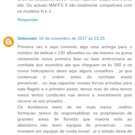
kits. Os actuais MAFFS II são totalmente compatíveis com
os modelos H e J.
Responder
Unknown
16 de novembro de 2017 às 23:25
Primeira vez k aqui comento algo uma achega para o
ministro da defesa c 130 allouettes ou ate mesmo os puma
certamente numa primeira fase ou fase embrionaria ao
combate aos incendios ate que cheguem os kc 390 e os
novos helicopteros deixo aqui alguns conselhos ...ja que
contencao e ordem antes do combate existe
prevencao....ou seja capacitar nossas forcas armadas para
este flagelo e o primeiro passo..temos mao de obra temos
meios temos condicoes nao temos e investimento pois
recorre se aos privados...
Os bombeiros teem de ter mais meios ..melhor
formacao...temos de responsabilizar os propriatarios de
grandes areas de floresta que maioria esta ao
abandono...nao teem equipas de prevencao ....nao
investem em equipas de ronda movel...ai o estado devia de