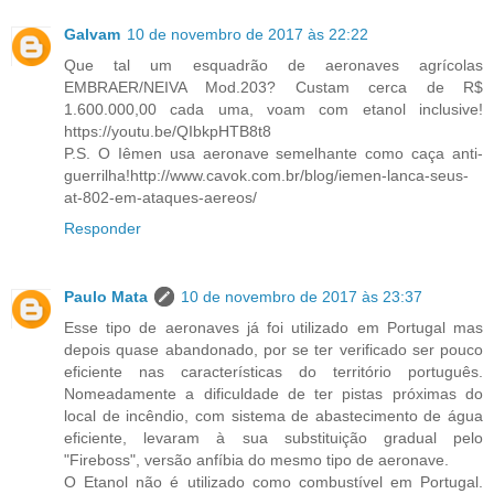
Galvam
10 de novembro de 2017 às 22:22
Que tal um esquadrão de aeronaves agrícolas
EMBRAER/NEIVA Mod.203? Custam cerca de R$
1.600.000,00 cada uma, voam com etanol inclusive!
https://youtu.be/QIbkpHTB8t8
P.S. O Iêmen usa aeronave semelhante como caça anti-
guerrilha!http://www.cavok.com.br/blog/iemen-lanca-seus-
at-802-em-ataques-aereos/
Responder
Paulo Mata
10 de novembro de 2017 às 23:37
Esse tipo de aeronaves já foi utilizado em Portugal mas
depois quase abandonado, por se ter verificado ser pouco
eficiente nas características do território português.
Nomeadamente a dificuldade de ter pistas próximas do
local de incêndio, com sistema de abastecimento de água
eficiente, levaram à sua substituição gradual pelo
"Fireboss", versão anfíbia do mesmo tipo de aeronave.
O Etanol não é utilizado como combustível em Portugal.