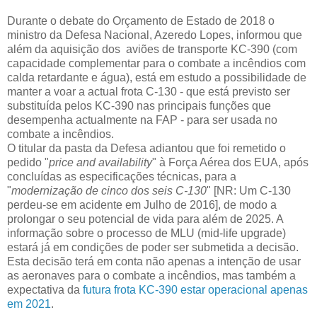
Durante o debate do Orçamento de Estado de 2018 o
ministro da Defesa Nacional, Azeredo Lopes, informou que
além da aquisição dos aviões de transporte KC-390 (com
capacidade complementar para o combate a incêndios com
calda retardante e água), está em estudo a possibilidade de
manter a voar a actual frota C-130 - que está previsto ser
substituída pelos KC-390 nas principais funções que
desempenha actualmente na FAP - para ser usada no
combate a incêndios.
O titular da pasta da Defesa adiantou que foi remetido o
pedido "
price and availability
" à Força Aérea dos EUA, após
concluídas as especificações técnicas, para a
"
modernização de cinco dos seis C-130
" [NR: Um C-130
perdeu-se em acidente em Julho de 2016], de modo a
prolongar o seu potencial de vida para além de 2025. A
informação sobre o processo de MLU (mid-life upgrade)
estará já em condições de poder ser submetida a decisão.
Esta decisão terá em conta não apenas a intenção de usar
as aeronaves para o combate a incêndios, mas também a
expectativa da
futura frota KC-390 estar operacional apenas
em 2021
.