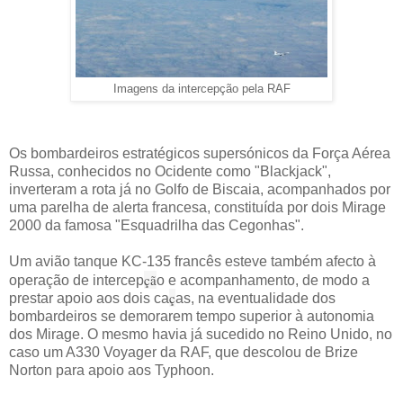
Imagens da intercepção pela RAF
Os bombardeiros estratégicos supersónicos da Força Aérea
Russa, conhecidos no Ocidente como "Blackjack",
inverteram a rota já no Golfo de Biscaia, acompanhados por
uma parelha de alerta francesa, constituída por dois Mirage
2000 da famosa "Esquadrilha das Cegonhas".
Um avião tanque KC-135 francês esteve também afecto à
çã
operação de intercep
o e acompanhamento, de modo a
ç
prestar apoio aos dois ca
as, na eventualidade dos
bombardeiros se demorarem tempo superior à autonomia
dos Mirage. O mesmo havia já sucedido no Reino Unido, no
caso um A330 Voyager da RAF, que descolou de Brize
Norton para apoio aos Typhoon.