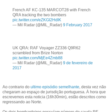
French AF KC-135 MARCOT28 with French
QRA tracking the two bombers
pic.twitter.com/eZKGI2HdIK
— Mil Radar (@MIL_Radar)
9 February 2017
UK QRA: RAF Voyager ZZ336 Q9R62
scrambled from Brize Norton
pic.twitter.com/MjEe4Zmb88
— Mil Radar (@MIL_Radar)
9 de fevereiro de
2017
Ao contrario do
ultimo episódio semelhante
, desta vez não
ç
chegaram ao espa
o de jurisdição portuguesa. À hora que
escrevemos esta noticia (16h30min), estão descritos como
regressando ao Norte.
Os dois bombardeiros possuíam número de cauda RF-