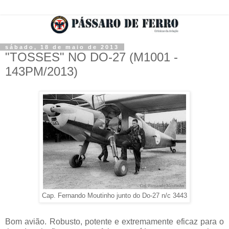
sábado, 18 de maio de 2013
"TOSSES" NO DO-27 (M1001 -
143PM/2013)
Cap. Fernando Moutinho junto do Do-27 n/c 3443
Bom avião. Robusto, potente e extremamente eficaz para o