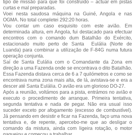
tipo de missão para que foi construído – actuar em pistas
curtas e mal preparadas.
Voei nesta saudosa máquina na Guiné, Angola e nas
OGMA. No total completei 292:20 horas.
Vou contar um caso esquisito com este avião. Em
determinada altura, em Angola, fui destacado para efectuar
encontros com o comando dum Batalhão do Exército,
estacionado muito perto de Santa Eulália (Norte de
Luanda) para combinar a utilização de F-84G numa futura
operação conjunta.
Saí de Santa Eulália com o Comandante da Zona em
direção a uma Fazenda onde se encontrava o dito Batalhão.
Essa Fazenda distava cerca de 6 a 7 quilómetros e como se
encontrava numa zona mais alta, de lá, avistava-se e era a
descer até Santa Eulália. O avião era um glorioso DO-27.
Após a reunião, voltámos para a pista, entrámos no avião e
executo o procedimento de arranque. Primeira tentativa,
segunda tentativa e nada de pegar. Não era usual isso
suceder exceto por afogamento (excesso de combustível).
Já pensando em desistir e ficar na Fazenda, faço uma nova
tentativa e, de repente, apercebo-me que ao desligar o
comando da mistura, ainda com ligeira rotação, o motor
gaguejou e começou a trabalhar.