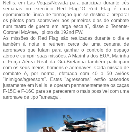
Nellis, em Las Vegas/Nevada para participar durante três
semanas no exercício Red Flag.
"O Red Flag é uma
oportunidade única de formação que se destina a preparar
os pilotos para sobreviver aos primeiros dias de combate
num teatro de guerra em larga escala", disse o Tenente-
Coronel McAtee, piloto da 192nd FW.
As missões do Red Flag são realizadas durante o dia e
também à noite e reúnem cerca de uma centena de
aeronaves que lutam para ganhar o controle do espaço
aéreo e cumprir suas missões.
A Marinha dos EUA, Marinha
e Força Aérea Real da Grã-Bretanha também participam
com os seus meios, homens e aeronaves.
Cada missão de
combate é, por norma, efetuada com 40 a 50 aviões
"inimigos/agressors".
Estes "agressores" estão baseados
justamente em Nellis e operam permanentemente os caças
F-15C e F-16C para se parecerem o mais possível com uma
aeronave de tipo "ameaça".