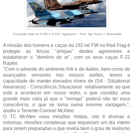
Formação mista de F-16C e F-15C "Agressors" - Foto:
Sgt. Kevin J. Gruenwald
A missão dos homens e caças da 192 nd FW no Red Flag é
proteger as forças "amigas" destes agressores e
estabelecer o "domínio do ar", com os seus caças F-22
Raptor.
"Com o advento do ambiente link e de dados, bem como de
avançados
sensores nos nossos aviões, temos a
capacidade de manter elevados níveis de
(SA - Situational
Awarness)
- Consciência Situacional relativamente ao que
está a acontecer em nosso redor, o que constitui uma
grande mais valia já que o "inimigo" poderá não ter essa
consciência, o que se torna numa enorme vantagem.",
aludiu o Tenente-Coronel McAtee.
O TC McAtee voou missões mistas, isto é diurnas e
noturnas, missões complexas que requeriam um dia inteiro
para serem preparadas o que revela bem o grau de realismo