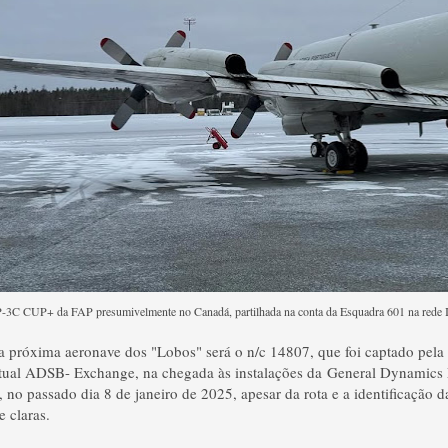
P-3C CUP+ da FAP presumivelmente no Canadá, partilhada na conta da Esquadra 601 na rede 
 a próxima aeronave dos "Lobos" será o n/c 14807, que foi captado pel
irtual ADSB- Exchange, na chegada às instalações da General Dynamics
 no passado dia 8 de janeiro de 2025, apesar da rota e a identificação 
 claras.