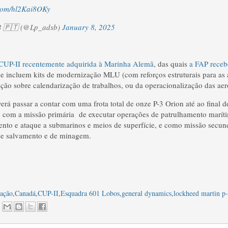
.com/hl2Kai8OKy
 🇵🇹 (@Lp_adsb)
January 8, 2025
CUP-II recentemente adquirida à Marinha Alemã
, das quais
a FAP receb
ue incluem kits de modernização MLU (com reforços estruturais para as
ção sobre calendarização de trabalhos, ou da operacionalização das aer
rá passar a contar com uma frota total de onze P-3 Orion até ao final 
 com a missão primária de executar operações de patrulhamento maríti
ento e ataque a submarinos e meios de superfície, e como missão secund
 e salvamento e de minagem.
zação
,
Canadá
,
CUP-II
,
Esquadra 601 Lobos
,
general dynamics
,
lockheed martin p