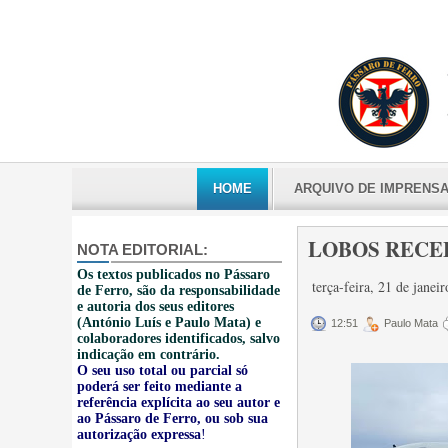
HOME
ARQUIVO DE IMPRENS
LOBOS RECEB
NOTA EDITORIAL:
Os textos publicados no Pássaro
terça-feira, 21 de jane
de Ferro, são da responsabilidade
e autoria dos seus editores
(António Luís e Paulo Mata) e
12:51
Paulo Mata
colaboradores identificados, salvo
indicação em contrário.
O seu uso total ou parcial só
poderá ser feito mediante a
referência explícita ao seu autor e
ao Pássaro de Ferro, ou sob sua
autorização expressa
!