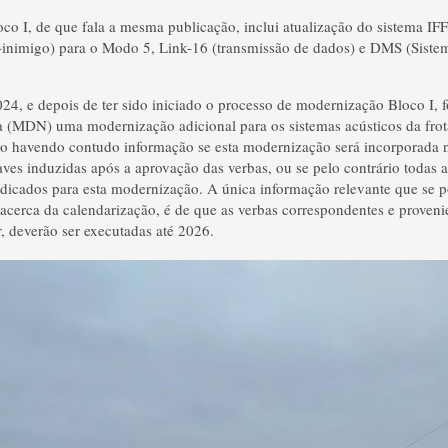
o I, de que fala a mesma publicação, inclui atualização do sistema IF
-inimigo) para o Modo 5, Link-16 (transmissão de dados) e DMS (Siste
24, e depois de ter sido iniciado o processo de modernização Bloco I, 
a (MDN) uma modernização adicional para os sistemas acústicos da fro
 havendo contudo informação se esta modernização será incorporada na
naves induzidas após a aprovação das verbas, ou se pelo contrário todas 
edicados para esta modernização. A única informação relevante que se p
rca da calendarização, é de que as verbas correspondentes e provenie
, deverão ser executadas até 2026.