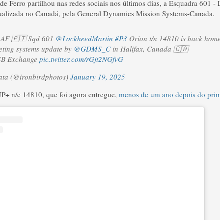
de Ferro partilhou nas redes sociais nos últimos dias, a Esquadra 601 -
atualizada no Canadá, pela General Dynamics Mission Systems-Canada.
 AF 🇵🇹 Sqd 601
@LockheedMartin
#P3
Orion t/n 14810 is back home
eting systems update by
@GDMS_C
in Halifax, Canada 🇨🇦
SB Exchange
pic.twitter.com/rGjt2NGfvG
ta (@ironbirdphotos)
January 19, 2025
P+ n/c 14810, que foi agora entregue,
menos de um ano depois do prim