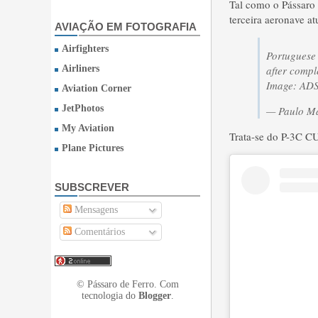
Tal como o Pássaro 
terceira aeronave 
AVIAÇÃO EM FOTOGRAFIA
Airfighters
Portuguese
Airliners
after compl
Image: AD
Aviation Corner
JetPhotos
— Paulo Ma
My Aviation
Trata-se do P-3C CU
Plane Pictures
SUBSCREVER
Mensagens
Comentários
© Pássaro de Ferro. Com
tecnologia do
Blogger
.