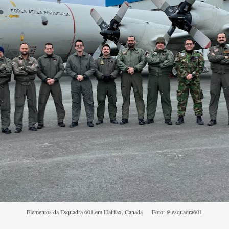
Elementos da Esquadra 601 em Halifax, Canadá Foto: @esquadra601