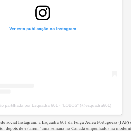
Ver esta publicação no Instagram
ão partilhada por Esquadra 601 - "LOBOS" (@esquadra601)
de social Instagram, a Esquadra 601 da Força Aérea Portuguesa (FAP) 
ção, depois de estarem "uma semana no Canadá empenhados na moderniza