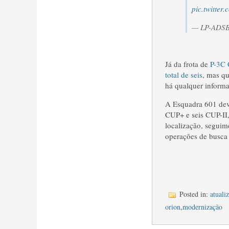
pic.twitter
— LP-ADSB
Já da frota de
P-3C 
total de seis
, mas q
há qualquer informa
A Esquadra 601 deve
CUP+ e seis CUP-II,
localização, seguim
operações de busca
Posted in:
atuali
orion
,
modernização