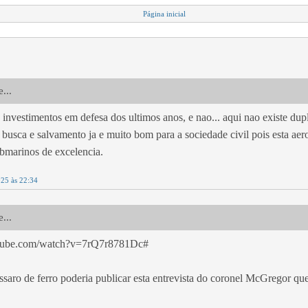
Página inicial
...
investimentos em defesa dos ultimos anos, e nao... aqui nao existe dup
 busca e salvamento ja e muito bom para a sociedade civil pois esta ae
bmarinos de excelencia.
025 às 22:34
...
utube.com/watch?v=7rQ7r8781Dc#
ssaro de ferro poderia publicar esta entrevista do coronel McGregor q