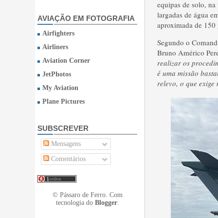
equipas de solo, na
largadas de água em 
AVIAÇÃO EM FOTOGRAFIA
aproximada de 150 
Airfighters
Segundo o Comandan
Airliners
Bruno Américo Perei
Aviation Corner
realizar os procedi
é uma missão bastan
JetPhotos
relevo, o que exige
My Aviation
Plane Pictures
SUBSCREVER
Mensagens
Comentários
© Pássaro de Ferro. Com
tecnologia do
Blogger
.