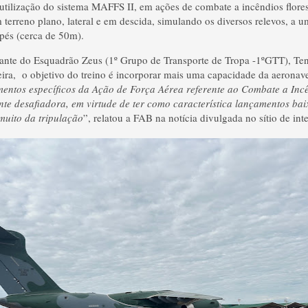
 utilização do sistema MAFFS II, em ações de combate a incêndios flores
terreno plano, lateral e em descida, simulando os diversos relevos, a u
pés (cerca de 50m).
te do Esquadrão Zeus (1º Grupo de Transporte de Tropa -1ºGTT), Te
ra, o objetivo do treino é incorporar mais uma capacidade da aeronave
mentos específicos da Ação de Força Aérea referente ao Combate a Inc
te desafiadora, em virtude de ter como característica lançamentos ba
 muito da tripulação
”, relatou a FAB na notícia divulgada no sítio de inte