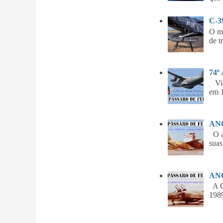
C-
O m
de t
74º
Vian
em 1
ANO
O am
suas
ANO
A Gu
1989