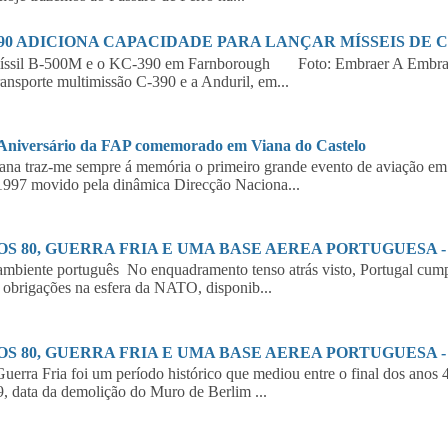
390 ADICIONA CAPACIDADE PARA LANÇAR MÍSSEIS DE 
íssil B-500M e o KC-390 em Farnborough Foto: Embraer A Embraer,
ransporte multimissão C-390 e a Anduril, em...
 Aniversário da FAP comemorado em Viana do Castelo
a traz-me sempre á memória o primeiro grande evento de aviação em 
997 movido pela dinâmica Direcção Naciona...
S 80, GUERRA FRIA E UMA BASE AEREA PORTUGUESA - 2
biente português No enquadramento tenso atrás visto, Portugal cumpr
 obrigações na esfera da NATO, disponib...
S 80, GUERRA FRIA E UMA BASE AEREA PORTUGUESA - 1
erra Fria foi um período histórico que mediou entre o final dos anos 
, data da demolição do Muro de Berlim ...