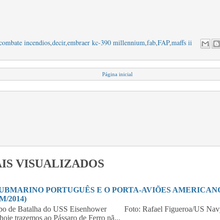
combate incendios
,
decir
,
embraer kc-390 millennium
,
fab
,
FAP
,
maffs ii
Página inicial
IS VISUALIZADOS
SUBMARINO PORTUGUÊS E O PORTA-AVIÕES AMERICANO 
M/2014)
po de Batalha do USS Eisenhower Foto: Rafael Figueroa/US Navy
hoje trazemos ao Pássaro de Ferro nã...