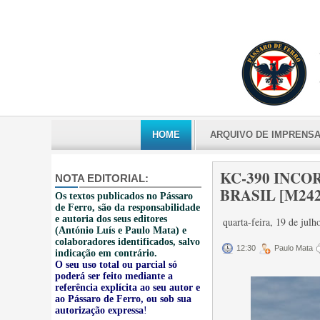
HOME
ARQUIVO DE IMPRENS
KC-390 INCO
NOTA EDITORIAL:
BRASIL [M2423
Os textos publicados no Pássaro
de Ferro, são da responsabilidade
e autoria dos seus editores
quarta-feira, 19 de jul
(António Luís e Paulo Mata) e
colaboradores identificados, salvo
12:30
Paulo Mata
indicação em contrário.
O seu uso total ou parcial só
poderá ser feito mediante a
referência explícita ao seu autor e
ao Pássaro de Ferro, ou sob sua
autorização expressa
!