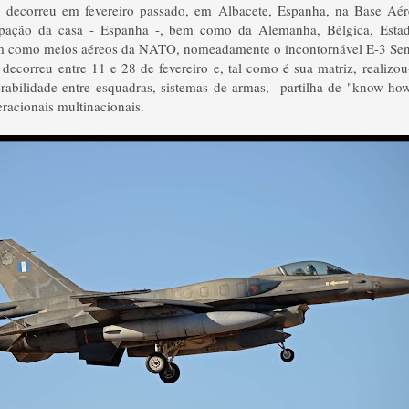
o decorreu em fevereiro passado, em Albacete, Espanha, na Base Aé
ipação da casa - Espanha -, bem como da Alemanha, Bélgica, Estad
ssim como meios aéreos da NATO, nomeadamente o incontornável E-3 S
 decorreu entre 11 e 28 de fevereiro e, tal como é sua matriz, realizo
perabilidade entre esquadras, sistemas de armas, partilha de "know-how
eracionais multinacionais.