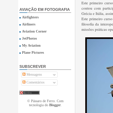
Este primeiro curs
contou com partic
AVIAÇÃO EM FOTOGRAFIA
Grécia e Itália, a
Airfighters
Este primeiro curso
filosofia da intero
Airliners
missões práticas op
Aviation Corner
JetPhotos
My Aviation
Plane Pictures
SUBSCREVER
Mensagens
Comentários
© Pássaro de Ferro. Com
tecnologia do
Blogger
.