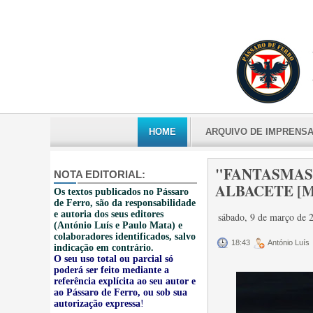
HOME
ARQUIVO DE IMPRENS
"FANTASMAS"
NOTA EDITORIAL:
ALBACETE [M2
Os textos publicados no Pássaro
de Ferro, são da responsabilidade
e autoria dos seus editores
sábado, 9 de março de
(António Luís e Paulo Mata) e
colaboradores identificados, salvo
18:43
António Luís
indicação em contrário.
O seu uso total ou parcial só
poderá ser feito mediante a
referência explícita ao seu autor e
ao Pássaro de Ferro, ou sob sua
autorização expressa
!