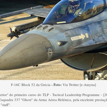
- Foto:
F-16C
Block 52 da Grécia
Via Twitter [e-Amyna]
arrior" do primeiro curso do TLP - Tactical Leadership Programme - [20
Esquadra 337 "Ghost" da Arma Aérea Helénica, pela excelente prestaç
"staff".