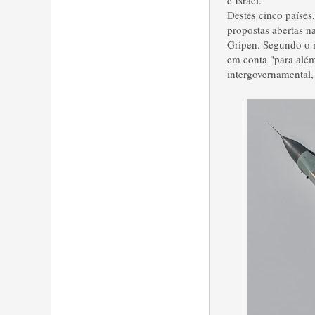
e Israel.
Destes cinco paíse
propostas abertas n
Gripen. Segundo o m
em conta "para além 
intergovernamental,