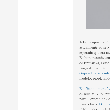
A Eslováquia é out
actualmente ao serv
esperada que era at
Embora reconhecendo
de Bratislava, Peter
Força Aérea e Exérc
Gripen terá ascende
modelo, propiciando
Em "banho-maria" es
os seus MiG-29, n
novo Governo de Sóf
para o fazer.
De rec
F-16 vindos dos EU