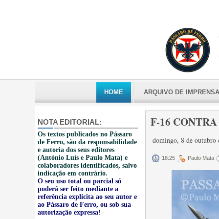
HOME
ARQUIVO DE IMPRENS
F-16 CONTRA 
NOTA EDITORIAL:
Os textos publicados no Pássaro
domingo, 8 de outubro
de Ferro, são da responsabilidade
e autoria dos seus editores
(António Luís e Paulo Mata) e
18:25
Paulo Mata
colaboradores identificados, salvo
indicação em contrário.
O seu uso total ou parcial só
poderá ser feito mediante a
referência explícita ao seu autor e
ao Pássaro de Ferro, ou sob sua
autorização expressa
!