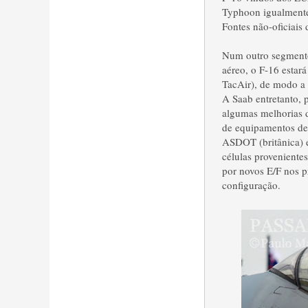
Typhoon igualment
Fontes não-oficiais
Num outro segmento
aéreo, o F-16 estar
TacAir), de modo a 
A Saab entretanto,
algumas melhorias d
de equipamentos de 
ASDOT (britânica) e
células proveniente
por novos E/F nos pr
configuração.