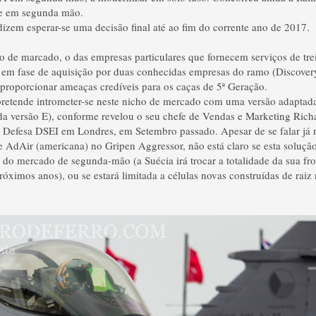
e em segunda mão.
 dizem esperar-se uma decisão final até ao fim do corrente ano de 2017.
 de marcado, o das empresas particulares que fornecem serviços de tr
á em fase de aquisição por duas conhecidas empresas do ramo (Discover
proporcionar ameaças credíveis para os caças de 5ª Geração.
 pretende intrometer-se neste nicho de mercado com uma versão adapta
a versão E), conforme revelou o seu chefe de Vendas e Marketing Richa
Defesa DSEI em Londres, em Setembro passado. Apesar de se falar já n
 AdAir (americana) no Gripen Aggressor, não está claro se esta solução
s do mercado de segunda-mão (a Suécia irá trocar a totalidade da sua fr
óximos anos), ou se estará limitada a células novas construídas de raiz