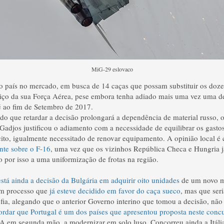
MiG-29 eslovaco
ro país no mercado, em busca de 14 caças que possam substituir os do
iço da sua Força Aérea, pese embora tenha adiado mais uma vez uma dec
é ao fim de Setembro de 2017.
 que retardar a decisão prolongará a dependência de material russo, o
 Gadjos justificou o adiamento com a necessidade de equilibrar os gasto
ito, igualmente necessitado de renovar equipamento. A opinião local é
nte sobre o F-16
, uma vez que os vizinhos República Checa e Hungria j
 por isso a uma uniformização de frotas na região.
tá ainda a decisão da Bulgária em adquirir oito unidades
de um novo m
um processo que
já esteve decidido em favor do caça sueco
, mas que seri
ia, alegando que o anterior Governo interino que tomou a decisão, não
ordar que Portugal é um dos países que apresentou proposta neste conc
A em segunda mão, a modernizar em solo luso. Concorreu ainda a Itáli