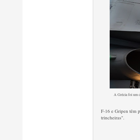
A Grécia foi um d
F-16 e Gripen têm p
trincheiras".