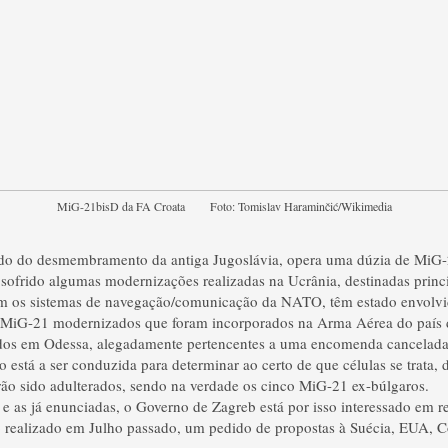
MiG-21bisD da FA Croata Foto: Tomislav Haraminčić/Wikimedia
aído do desmembramento da antiga Jugoslávia, opera uma dúzia de MiG-
sofrido algumas modernizações realizadas na Ucrânia, destinadas princ
m os sistemas de navegação/comunicação da NATO, têm estado envolvi
 MiG-21 modernizados que foram incorporados na Arma Aérea do país d
os em Odessa, alegadamente pertencentes a uma encomenda cancelad
 está a ser conduzida para determinar ao certo de que células se trata,
rão sido adulterados, sendo na verdade os cinco MiG-21 ex-búlgaros.
 e as já enunciadas, o Governo de Zagreb está por isso interessado em r
o realizado em Julho passado, um pedido de propostas à Suécia, EUA, C