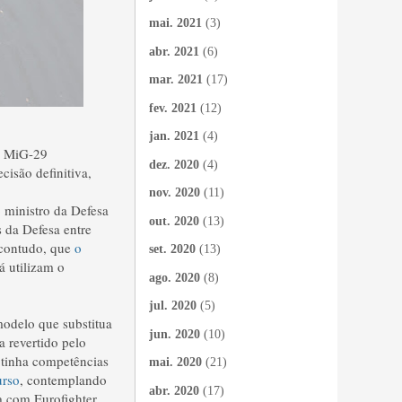
mai. 2021
(3)
abr. 2021
(6)
mar. 2021
(17)
fev. 2021
(12)
jan. 2021
(4)
ze MiG-29
dez. 2020
(4)
isão definitiva,
nov. 2020
(11)
 ministro da Defesa
out. 2020
(13)
s da Defesa entre
 contudo, que
o
set. 2020
(13)
á utilizam o
ago. 2020
(8)
jul. 2020
(5)
odelo que substitua
jun. 2020
(10)
a revertido pelo
 tinha competências
mai. 2020
(21)
urso
, contemplando
abr. 2020
(17)
a com Eurofighter