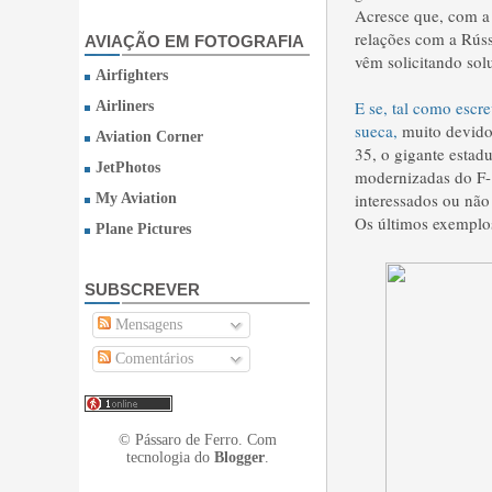
Acresce que, com a 
relações com a Rúss
AVIAÇÃO EM FOTOGRAFIA
vêm solicitando sol
Airfighters
E se, tal como escr
Airliners
sueca,
muito devido
Aviation Corner
35, o gigante estad
JetPhotos
modernizadas do F-
interessados ou nã
My Aviation
Os últimos exemplos
Plane Pictures
SUBSCREVER
Mensagens
Comentários
© Pássaro de Ferro. Com
tecnologia do
Blogger
.