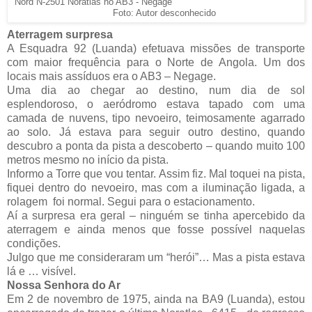
Nord N-2501 Noratlas no AB3 - Negage
Foto: Autor desconhecido
Aterragem surpresa
A Esquadra 92 (Luanda) efetuava missões de transporte
com maior frequência para o Norte de Angola. Um dos
locais mais assíduos era o AB3 – Negage.
Uma dia ao chegar ao destino, num dia de sol
esplendoroso, o aeródromo estava tapado com uma
camada de nuvens, tipo nevoeiro, teimosamente agarrado
ao solo. Já estava para seguir outro destino, quando
descubro a ponta da pista a descoberto – quando muito 100
metros mesmo no início da pista.
Informo a Torre que vou tentar. Assim fiz. Mal toquei na pista,
fiquei dentro do nevoeiro, mas com a iluminação ligada, a
rolagem foi normal. Segui para o estacionamento.
Aí a surpresa era geral – ninguém se tinha apercebido da
aterragem e ainda menos que fosse possível naquelas
condições.
Julgo que me consideraram um “herói”… Mas a pista estava
lá e … visível.
Nossa Senhora do Ar
Em 2 de novembro de 1975, ainda na BA9 (Luanda), estou