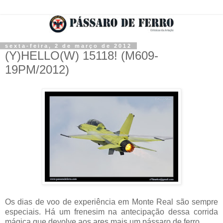
sexta-feira, 2 de março de 2012
(Y)HELLO(W) 15118! (M609-
19PM/2012)
Os dias de voo de experiência em Monte Real são sempre
especiais. Há um frenesim na antecipação dessa corrida
mágica que devolve aos ares mais um pássaro de ferro.