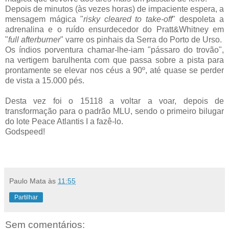
Depois de minutos (às vezes horas) de impaciente espera, a
mensagem mágica "
risky cleared to take-off
" despoleta a
adrenalina e o ruído ensurdecedor do Pratt&Whitney em
"
full afterburner
" varre os pinhais da Serra do Porto de Urso.
Os índios porventura chamar-lhe-iam "pássaro do trovão",
na vertigem barulhenta com que passa sobre a pista para
prontamente se elevar nos céus a 90º, até quase se perder
de vista a 15.000 pés.
Desta vez foi o 15118 a voltar a voar, depois de
transformação para o padrão MLU, sendo o primeiro bilugar
do lote Peace Atlantis I a fazê-lo.
Godspeed!
Paulo Mata
às
11:55
Partilhar
Sem comentários: