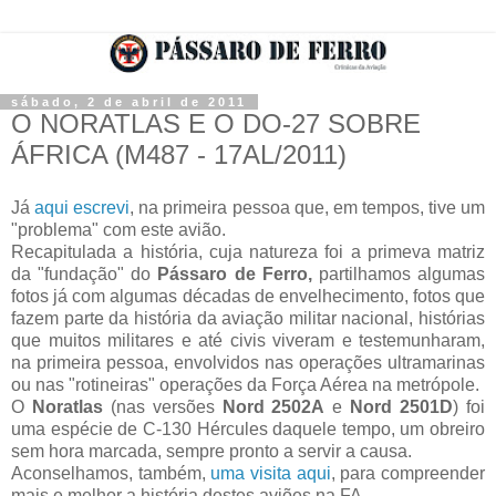
sábado, 2 de abril de 2011
O NORATLAS E O DO-27 SOBRE
ÁFRICA (M487 - 17AL/2011)
Já
aqui escrevi
, na primeira pessoa que, em tempos, tive um
"problema" com este avião.
Recapitulada a história, cuja natureza foi a primeva matriz
da "fundação" do
Pássaro de Ferro,
partilhamos algumas
fotos já com algumas décadas de envelhecimento, fotos que
fazem parte da história da aviação militar nacional, histórias
que muitos militares e até civis viveram e testemunharam,
na primeira pessoa, envolvidos nas operações ultramarinas
ou nas "rotineiras" operações da Força Aérea na metrópole.
O
Noratlas
(nas versões
Nord 2502A
e
Nord 2501D
) foi
uma espécie de C-130 Hércules daquele tempo, um obreiro
sem hora marcada, sempre pronto a servir a causa.
Aconselhamos, também,
uma visita aqui
, para compreender
mais e melhor a história destes aviões na FA.