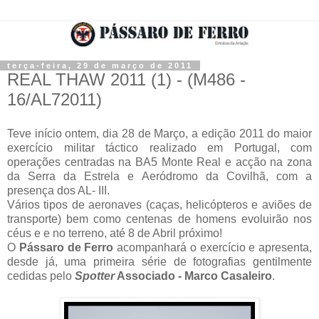
terça-feira, 29 de março de 2011
REAL THAW 2011 (1) - (M486 -
16/AL72011)
Teve início ontem, dia 28 de Março, a edição 2011 do maior
exercício militar táctico realizado em Portugal, com
operações centradas na BA5 Monte Real e acção na zona
da Serra da Estrela e Aeródromo da Covilhã, com a
presença dos AL- III.
Vários tipos de aeronaves (caças, helicópteros e aviões de
transporte) bem como centenas de homens evoluirão nos
céus e e no terreno, até 8 de Abril próximo!
O
Pássaro de Ferro
acompanhará o exercício e apresenta,
desde já, uma primeira série de fotografias gentilmente
cedidas pelo
Spotter
Associado - Marco Casaleiro
.