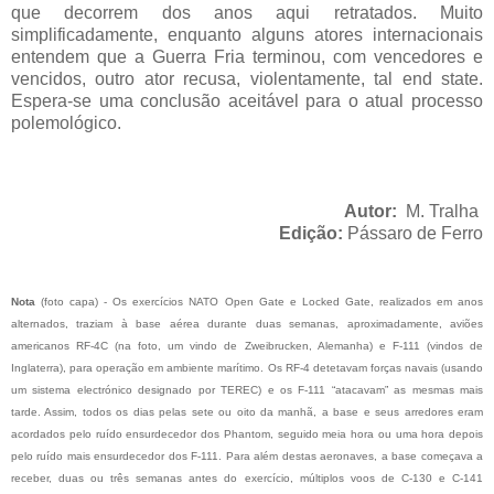
que decorrem dos anos aqui retratados. Muito
simplificadamente, enquanto alguns atores internacionais
entendem que a Guerra Fria terminou, com vencedores e
vencidos, outro ator recusa, violentamente, tal end state.
Espera-se uma conclusão aceitável para o atual processo
polemológico.
Autor:
M. Tralha
Edição:
Pássaro de Ferro
Nota
(foto capa) - Os exercícios NATO Open Gate e Locked Gate, realizados em anos
alternados, traziam à base aérea durante duas semanas, aproximadamente, aviões
americanos RF-4C (na foto, um vindo de Zweibrucken, Alemanha) e F-111 (vindos de
Inglaterra), para operação em ambiente marítimo. Os RF-4 detetavam forças navais (usando
um sistema electrónico designado por TEREC) e os F-111 “atacavam” as mesmas mais
tarde. Assim, todos os dias pelas sete ou oito da manhã, a base e seus arredores eram
acordados pelo ruído ensurdecedor dos Phantom, seguido meia hora ou uma hora depois
pelo ruído mais ensurdecedor dos F-111. Para além destas aeronaves, a base começava a
receber, duas ou três semanas antes do exercício, múltiplos voos de C-130 e C-141