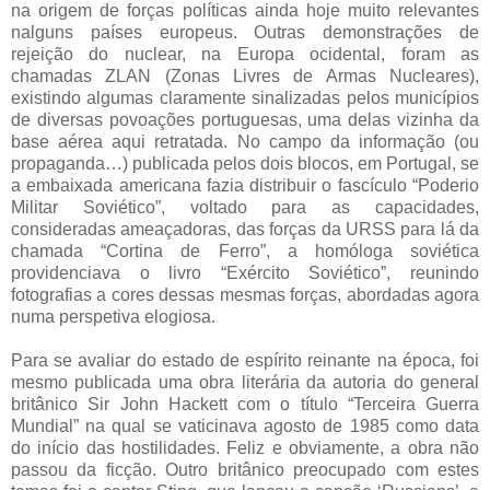
na origem de forças políticas ainda hoje muito relevantes
nalguns países europeus. Outras demonstrações de
rejeição do nuclear, na Europa ocidental, foram as
chamadas ZLAN (Zonas Livres de Armas Nucleares),
existindo algumas claramente sinalizadas pelos municípios
de diversas povoações portuguesas, uma delas vizinha da
base aérea aqui retratada. No campo da informação (ou
propaganda…) publicada pelos dois blocos, em Portugal, se
a embaixada americana fazia distribuir o fascículo “Poderio
Militar Soviético”, voltado para as capacidades,
consideradas ameaçadoras, das forças da URSS para lá da
chamada “Cortina de Ferro”, a homóloga soviética
providenciava o livro “Exército Soviético”, reunindo
fotografias a cores dessas mesmas forças, abordadas agora
numa perspetiva elogiosa.
Para se avaliar do estado de espírito reinante na época, foi
mesmo publicada uma obra literária da autoria do general
britânico Sir John Hackett com o título “Terceira Guerra
Mundial” na qual se vaticinava agosto de 1985 como data
do início das hostilidades. Feliz e obviamente, a obra não
passou da ficção. Outro britânico preocupado com estes