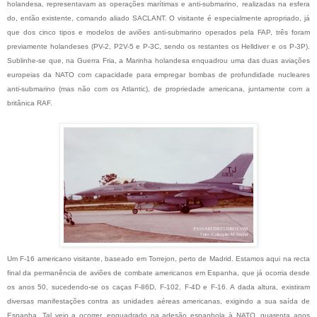
holandesa, representavam as operações marítimas e anti-submarino, realizadas na esfera
do, então existente, comando aliado SACLANT. O visitante é especialmente apropriado, já
que dos cinco tipos e modelos de aviões anti-submarino operados pela FAP, três foram
previamente holandeses (PV-2, P2V-5 e P-3C, sendo os restantes os Helldiver e os P-3P).
Sublinhe-se que, na Guerra Fria, a Marinha holandesa enquadrou uma das duas aviações
europeias da NATO com capacidade para empregar bombas de profundidade nucleares
anti-submarino (mas não com os Atlantic), de propriedade americana, juntamente com a
britânica RAF.
Um F-16 americano visitante, baseado em Torrejon, perto de Madrid. Estamos aqui na recta
final da permanência de aviões de combate americanos em Espanha, que já ocorria desde
os anos 50, sucedendo-se os caças F-86D, F-102, F-4D e F-16. A dada altura, existiram
diversas manifestações contra as unidades aéreas americanas, exigindo a sua saída de
Espanha. Tal veio a ocorrer, enquadrado na adesão espanhola à NATO, quarenta anos