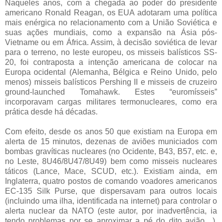
Naqueles anos, com a chegada ao poder do presidente
americano Ronald Reagan, os EUA adotaram uma política
mais enérgica no relacionamento com a União Soviética e
suas ações mundiais, como a expansão na Ásia pós-
Vietname ou em África. Assim, à decisão soviética de levar
para o terreno, no leste europeu, os misseis balísticos SS-
20, foi contraposta a intenção americana de colocar na
Europa ocidental (Alemanha, Bélgica e Reino Unido, pelo
menos) misseis balísticos Pershing II e misseis de cruzeiro
ground-launched Tomahawk. Estes “euromísseis”
incorporavam cargas militares termonucleares, como era
prática desde há décadas.
Com efeito, desde os anos 50 que existiam na Europa em
alerta de 15 minutos, dezenas de aviões municiados com
bombas gravíticas nucleares (no Ocidente, B43, B57, etc. e,
no Leste, 8U46/8U47/8U49) bem como misseis nucleares
táticos (Lance, Mace, SCUD, etc.). Existiam ainda, em
Inglaterra, quatro postos de comando voadores americanos
EC-135 Silk Purse, que dispersavam para outros locais
(incluindo uma ilha, identificada na internet) para controlar o
alerta nuclear da NATO (este autor, por inadvertência, ia
tendo problemas por se aproximar a pé do dito avião…).