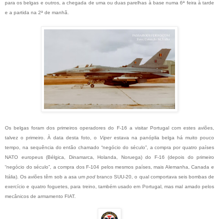
para os belgas e outros, a chegada de uma ou duas parelhas à base numa 6ª feira à tarde
e a partida na 2ª de manhã.
Os belgas foram dos primeiros operadores do F-16 a visitar Portugal com estes aviões,
talvez o primeiro. À data desta foto, o
Viper
estava na panóplia belga há muito pouco
tempo, na sequência do então chamado “negócio do século”, a compra por quatro países
NATO europeus (Bélgica, Dinamarca, Holanda, Noruega) do F-16 (depois do primeiro
“negócio do século”, a compra dos F-104 pelos mesmos países, mais Alemanha, Canada e
Itália). Os aviões têm sob a asa um
pod
branco SUU-20, o qual comportava seis bombas de
exercício e quatro foguetes, para treino, também usado em Portugal, mas mal amado pelos
mecânicos de armamento FIAT.