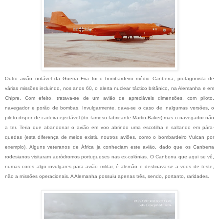
Outro avião notável da Guerra Fria foi o bombardeiro médio Canberra, protagonista de
várias missões incluindo, nos anos 60, o alerta nuclear táctico britânico, na Alemanha e em
Chipre. Com efeito, tratava-se de um avião de apreciáveis dimensões, com piloto,
navegador e porão de bombas. Invulgarmente, dava-se o caso de, nalgumas versões, o
piloto dispor de cadeira ejectável (do famoso fabricante Martin-Baker) mas o navegador não
a ter. Teria que abandonar o avião em voo abrindo uma escotilha e saltando em pára-
quedas (esta diferença de meios existiu noutros aviões, como o bombardeiro Vulcan por
exemplo). Alguns veteranos de África já conheciam este avião, dado que os Canberra
rodesianos visitaram aeródromos portugueses nas ex-colónias. O Canberra que aqui se vê,
numas cores algo invulgares para avião militar, é alemão e destinava-se a voos de teste,
não a missões operacionais. A Alemanha possuiu apenas três, sendo, portanto, raridades.