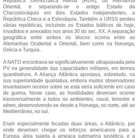
República Democrática Alemã (RDA), ou Alemanha
Oriental, e separando-se o antigo Estado da
Checoslováquia em dois Estados independentes, a
República Checa e a Eslováquia. Também a URSS perdeu
várias repúblicas, incluindo os Estados bálticos de hoje,
invadidos e anexados nos anos 30 do sec. XX. A separação
geográfica entre ambos os blocos ocorria entre as
Alemanhas Ocidental e Oriental, bem como na Noruega,
Grécia e Turquia.
A NATO encontrava-se significativamente ultrapassada pelo
PV na generalidade das capacidades militares, em termos
quantitativos. A Aliança Atlântica apostava, sobretudo, na
sua superioridade qualitativa, embora muitos observadores
levantassem receios sobre se esta seria suficiente em caso
de guerra. Neste caso, as hostilidades deveriam ocorrer
transversalmente a todos os ambientes, naval, terrestre e
aéreo, desenvolvendo-se desde a Noruega, no norte, até ao
Mediterrâneo, no sul.
Eram especialmente focadas duas áreas, o Atlântico, por
onde deveriam chegar os reforços americanos para a
Europa, área sujeita à ameaça submarina soviética, e a