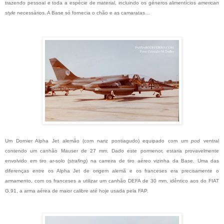
trazendo pessoal e toda a espécie de material, incluindo os géneros alimentícios
american
style
necessários. A Base só fornecia o chão e as camaratas…
Um Dornier Alpha Jet alemão (com nariz pontiagudo) equipado com um
pod
ventral
contendo um canhão Mauser de 27 mm. Dado este pormenor, estaria provavelmente
envolvido em tiro ar-solo (
strafing
) na carreira de tiro aéreo vizinha da Base. Uma das
diferenças entre os Alpha Jet de origem alemã e os franceses era precisamente o
armamento, com os franceses a utilizar um canhão DEFA de 30 mm, idêntico aos do FIAT
G.91, a arma aérea de maior calibre até hoje usada pela FAP.