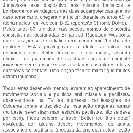
Juntava-se este dispositivo aos misseis balísticos e
bombardeiros estratégicos das duas superpotências que, no
caso americano, chegaram a incluir, durante os anos 60, o
alerta nuclear em voo com B-52 (operação Chrome Dome).
Pelos anos 80, um dos mais acesos pomos de discórdia
consistia nas designadas Enhanced Radiation Weapons,
que o
vox populi
e mediático renomeou como “bombas de
neutrões”. Estas privilegiavam o efeito radioativo em
detrimento dos efeitos térmicos e mecânicos, visando
eliminar as guarnições de eventuais carros de combate
invasores sem causar excessivos danos nas infraestruturas
europeias ocidentais, uma opção técnico-militar que muitos
diziam inumana.
Todos estes desenvolvimentos levaram ao aparecimento de
movimentos sociais e políticos anti mísseis e pacifistas,
observando-se na TV as inúmeras manifestações no
Ocidente contra a decisão da instalação daquelas armas
(no Leste, se existiam manifestações pacifistas, não se dava
por isso). Ficou célebre a frase “Better red than dead”
divulgada por alguns desses movimentos, os quais,
associando o pacifismo à recusa da energia nuclear, estão