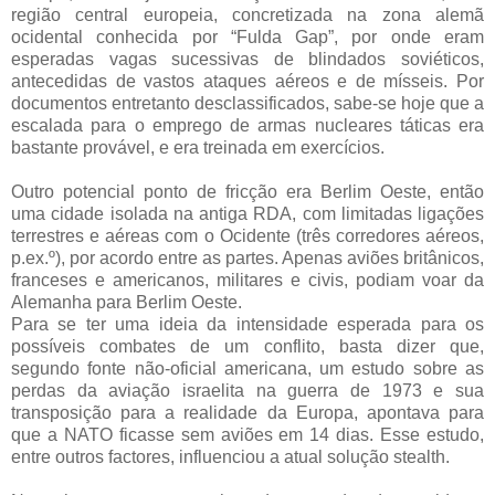
região central europeia, concretizada na zona alemã
ocidental conhecida por “Fulda Gap”, por onde eram
esperadas vagas sucessivas de blindados soviéticos,
antecedidas de vastos ataques aéreos e de mísseis. Por
documentos entretanto desclassificados, sabe-se hoje que a
escalada para o emprego de armas nucleares táticas era
bastante provável, e era treinada em exercícios.
Outro potencial ponto de fricção era Berlim Oeste, então
uma cidade isolada na antiga RDA, com limitadas ligações
terrestres e aéreas com o Ocidente (três corredores aéreos,
p.ex.º), por acordo entre as partes. Apenas aviões britânicos,
franceses e americanos, militares e civis, podiam voar da
Alemanha para Berlim Oeste.
Para se ter uma ideia da intensidade esperada para os
possíveis combates de um conflito, basta dizer que,
segundo fonte não-oficial americana, um estudo sobre as
perdas da aviação israelita na guerra de 1973 e sua
transposição para a realidade da Europa, apontava para
que a NATO ficasse sem aviões em 14 dias. Esse estudo,
entre outros factores, influenciou a atual solução stealth.