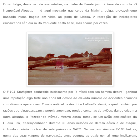
Outro belga, desta vez de asa rotativa, na Linha da Frente junto à torre de controlo. O
insuperável Alouette III é aqui mostrado nas cores da Marinha belga, provavelmente
baseado numa fragata em visita ao porto de Lisboa. A recepção de helicópteros
embarcados não era muito frequente nesta base, mas ocorria por vezes.
O F-104 Starfighter, conhecido inicialmente por “o míssil com um homem dentro”, ganhou
uma reputação algo triste nos anos 60 devido ao elevado número de acidentes ocorridos
com diversos operadores. O mais notável destes foi a Luftwaffe alemã, a qual, também por
razões que ultrapassavam a própria aeronave, perdeu centenas de aviões, dando origem a
outra alcunha, o “fazedor de viúvas”. Mesmo assim, tornou-se um avião emblemático da
Guerra Fria, desempenhando durante 30 anos missões de defesa aérea e de ataque,
incluindo o alerta nuclear de sete países da NATO. Na imagem vêem-se F-104 belgas,
numa das suas viagens de navegação cross country, as quais normalmente implicavam,