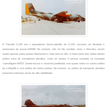
O Transall C-160 era o equivalente franco-alemão do C-130, sucessor do Noratlas e
antecessor do actual A400M. No entanto, não foi tão vendido como o Hercules, sendo
usado apenas pelos países fabricantes e mais dois ou três. A maior parte das visitas destes
aviões eram de exemplares alemães, como se mostra. A pintura consistia na chamada
“camuflagem NATO” (verde-escuro e cinzento) partilhada com quase todos os outros aviões
da
Luftwaffe
e com aviões de outros países. No entanto, os aviões de transporte alemães
possuíam extensas zonas de alta visibilidade.