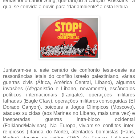
temas foi o cantor Sting, que lançou a canção ‘Russians’, a
qual se convida a ouvir, para “dar ambiente” a esta leitura.
Juntavam-se a este cenário de confronto leste-oeste as
ressonâncias letais do conflito israelo palestiniano, várias
guerras civis (África, América Central, Líbano), algumas
invasões (Afeganistão e Líbano, novamente), escândalos
políticos internacionais (Irangate), operações militares
falhadas (Eagle Claw), operações militares conseguidas (El
Dorado Canyon), boicotes a Jogos Olímpicos (Moscovo),
ataques suicidas (aos Marines no Líbano, mais uma vez) e
inesperadas guerras intra-bloco ocidental
(Falkland/Malvinas). Na Europa, viviam-se conflitos inter-
religiosos (Irlanda do Norte), atentados bombistas (Paris,
Berlim), desvios de aviões (TWA, Air France, Lufthansa),