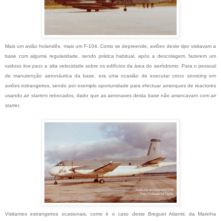
Mais um avião holandês, mais um F-104. Como se depreende, aviões deste tipo visitavam a
base com alguma regularidade, sendo prática habitual, após a descolagem, fazerem um
ruidoso
low pass
a alta velocidade sobre os edifícios da área do aeródromo. Para o pessoal
de manutenção aeronáutica da base, era uma ocasião de executar
cross servicing
em
aviões estrangeiros, sendo por exemplo oportunidade para efectuar arranques de reactores
usando
air starters
rebocados, dado que as aeronaves desta base não arrancavam com
air
starter
.
Visitantes estrangeiros ocasionais, como é o caso deste Breguet Atlantic da Marinha