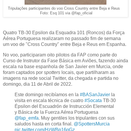
Tripulações participantes do voo Cross Country entre Beja e Reus
Foto: Esq 101 via @fap_oficial
Quatro TB-30 Epsilon da Esquadra 101 (Roncos) da Força
Aérea Portuguesa realizaram no passado fim de semana
um voo de "Cross Country" entre Beja e Reus em Espanha.
No voo, participaram oito pilotos da FAP como parte do
Curso de Instrutor da Fase Básica em Aviões, fazendo ainda
escala na base espanhola de San Javier em Murcia, onde
foram captados por
spotters
locais, que partilharam as
imagens na rede social Twitter, da chegada e partida no
domingo, dia 11 de Abril de 2022.
Este domingo recibíamos en la
#BASanJavier
la
visita en escala técnica de cuatro
#Socata
TB-30
Épsilon del Escuadrón de Instrucción Elemental
y Básica de la Fuerza Aérea Portuguesa
@fap_emfa
. Muy gentiles los tripulantes con sus
saludos hasta en corta final.
@SpottersMurcia
pic.twitter.com/HzWBp16gGz