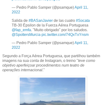
— Pedro Pablo Samper (@psamque)
April 11,
2022
Salida de
#BASanJavier
de las cuatro
#Socata
TB-30 Épsilon de la Fuerza Aérea Portuguesa
@fap_emfa
. "Muito obrigado" por los saludos.
@SpottersMurcia
pic.twitter.com/74QxTxYnsm
— Pedro Pablo Samper (@psamque)
April 11,
2022
Segundo a Força Aérea Portuguesa, que partilhou também
imagens na sua conta de Instagram, o treino "
teve como
objetivo aperfeiçoar procedimentos num teatro de
operações internacional
."