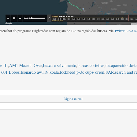
reenshot do programa Flightradar com registo do P-3 na região das buscas via
Twitter LP-A
e III
,
AM1 Maceda Ovar
,
busca e salvamento
,
buscas costeiras
,
desaparecido
,
dest
 601 Lobos
,
leonardo aw119 koala
,
lockheed p-3c cup+ orion
,
SAR
,
search and r
Página inicial