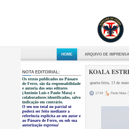
HOME
ARQUIVO DE IMPRENS
KOALA ESTRE
NOTA EDITORIAL:
Os textos publicados no Pássaro
quarta-feira, 13 de ma
de Ferro, são da responsabilidade
e autoria dos seus editores
(António Luís e Paulo Mata) e
17:54
Paulo Mata
colaboradores identificados, salvo
indicação em contrário.
O seu uso total ou parcial só
poderá ser feito mediante a
referência explícita ao seu autor e
ao Pássaro de Ferro, ou sob sua
autorização expressa
!