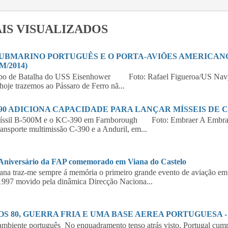
IS VISUALIZADOS
SUBMARINO PORTUGUÊS E O PORTA-AVIÕES AMERICANO 
M/2014)
po de Batalha do USS Eisenhower Foto: Rafael Figueroa/US Navy
hoje trazemos ao Pássaro de Ferro nã...
390 ADICIONA CAPACIDADE PARA LANÇAR MÍSSEIS DE 
íssil B-500M e o KC-390 em Farnborough Foto: Embraer A Embraer,
ransporte multimissão C-390 e a Anduril, em...
 Aniversário da FAP comemorado em Viana do Castelo
a traz-me sempre á memória o primeiro grande evento de aviação em 
997 movido pela dinâmica Direcção Naciona...
S 80, GUERRA FRIA E UMA BASE AEREA PORTUGUESA - 2
biente português No enquadramento tenso atrás visto, Portugal cumpr