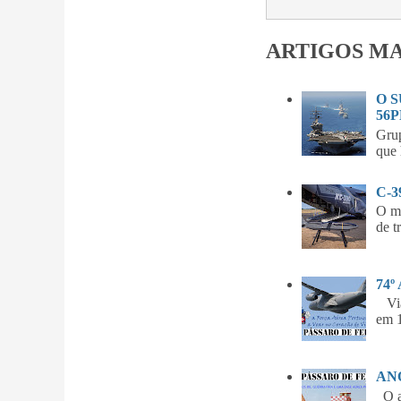
ARTIGOS MA
O 
56P
Gru
que 
C-
O m
de t
74º
Vian
em 1
ANO
O am