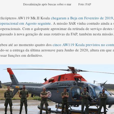
Dessalinização após buscas sobre o mar Foto: FAP
helicópteros AW119 Mk.II Koala
chegaram a Beja em Fevereiro de 2019
 operacional em Agosto seguinte
. A missão SAR vinha contudo ainda a 
I operacionais. Com o galopante aproximar da retirada de serviço destes 
passado à nova geração de asas rotativas da FAP, também nesta missão.
ebeu até ao momento quatro dos
cinco AW119 Koala previstos no cont
do-se a entrega da última aeronave para Junho de 2020, altura em que a 
essar funções em definitivo.