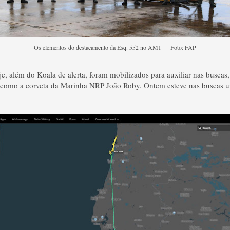
Os elementos do destacamento da Esq. 552 no AM1 Foto: FAP
je, além do Koala de alerta, foram mobilizados para auxiliar nas busc
como a corveta da Marinha NRP João Roby. Ontem esteve nas buscas 