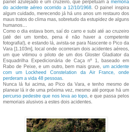
painel azulejado e um cruzeiro, que perpetuam a
memória
do acidente aéreo ocorrido a 12/10/1968
. O painel inspira
algum cuidado, merecendo já há uns anos um restauro dos
maus tratos do clima mas, sobretudo da estupidez de alguns
humanos…
Como o dia estava bom, saí do carro e subi até ao cruzeiro
(até dei um tombo, pena é não haver a competente
fotografia!), e estando lá, avista-se para Nascente o Pico da
Vara [1.103m], local onde ocorreram dois acidentes aéreos,
um que vitimou o piloto de um dos Gloster Gladiator da
Esquadrilha Expedicionária de Caça nº 1, baseado em
Rabo de Peixe, e um outro, bem mais grave,
um acidente
com um Lockheed Constelation da Air France, onde
perderam a vida 48 pessoas
.
Nunca lá fui acima, ao Pico da Vara, e tenho mesmo de
planear lá ir de uma próxima vez, mesmo até porque há um
percurso pedestre que nos leva ao topo
, e que passa pelos
memoriais alusivos a estes dois acidentes.