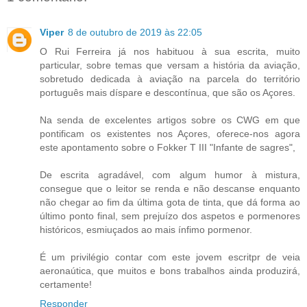
Viper
8 de outubro de 2019 às 22:05
O Rui Ferreira já nos habituou à sua escrita, muito
particular, sobre temas que versam a história da aviação,
sobretudo dedicada à aviação na parcela do território
português mais díspare e descontínua, que são os Açores.
Na senda de excelentes artigos sobre os CWG em que
pontificam os existentes nos Açores, oferece-nos agora
este apontamento sobre o Fokker T III "Infante de sagres",
De escrita agradável, com algum humor à mistura,
consegue que o leitor se renda e não descanse enquanto
não chegar ao fim da última gota de tinta, que dá forma ao
último ponto final, sem prejuízo dos aspetos e pormenores
históricos, esmiuçados ao mais ínfimo pormenor.
É um privilégio contar com este jovem escritpr de veia
aeronaútica, que muitos e bons trabalhos ainda produzirá,
certamente!
Responder