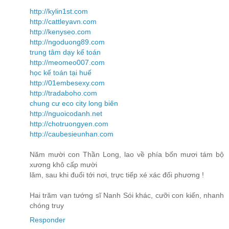
http://kylin1st.com
http://cattleyavn.com
http://kenyseo.com
http://ngoduong89.com
trung tâm dạy kế toán
http://meomeo007.com
học kế toán tại huế
http://01embesexy.com
http://tradaboho.com
chung cư eco city long biên
http://nguoicodanh.net
http://chotruongyen.com
http://caubesieunhan.com
Năm mười con Thần Long, lao về phía bốn mươi tám bộ
xương khô cấp mười
lăm, sau khi đuổi tới nơi, trực tiếp xé xác đối phương !
Hai trăm vạn tướng sĩ Nanh Sói khác, cưỡi con kiến, nhanh
chóng truy
Responder