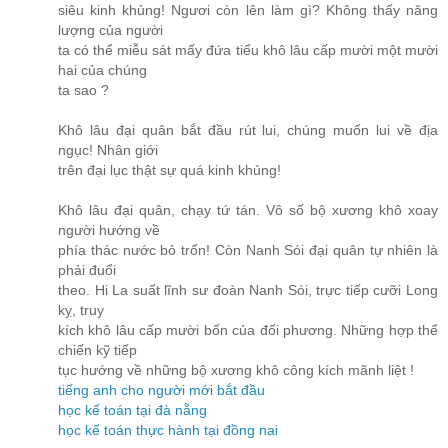
siêu kinh khủng! Ngươi còn lên làm gì? Không thấy năng
lượng của người
ta có thể miễu sát mấy đứa tiểu khô lâu cấp mười một mười
hai của chúng
ta sao ?
Khô lâu đại quân bắt đầu rút lui, chúng muốn lui về địa
ngục! Nhân giới
trên đại lục thật sự quá kinh khủng!
Khô lâu đại quân, chạy tứ tán. Vô số bộ xương khô xoay
người hướng về
phía thác nước bỏ trốn! Còn Nanh Sói đại quân tự nhiên là
phải đuổi
theo. Hi La suất lĩnh sư đoàn Nanh Sói, trực tiếp cưỡi Long
kỵ, truy
kích khô lâu cấp mười bốn của đối phương. Những hợp thể
chiến kỹ tiếp
tục hướng về những bộ xương khô công kích mãnh liệt !
tiếng anh cho người mới bắt đầu
học kế toán tại đà nẵng
học kế toán thực hành tại đồng nai