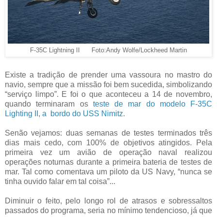
F-35C Lightning II Foto:Andy Wolfe/Lockheed Martin
Existe a tradição de prender uma vassoura no mastro do
navio, sempre que a missão foi bem sucedida, simbolizando
“serviço limpo”. E foi o que aconteceu a 14 de novembro,
quando terminaram os
teste de mar do modelo F-35C
Lighting II, a bordo do USS Nimitz
.
Senão vejamos: duas semanas de testes terminados três
dias mais cedo, com 100% de objetivos atingidos. Pela
primeira vez um avião de operação naval realizou
operações noturnas durante a primeira bateria de testes de
mar. Tal como comentava um piloto da US Navy, “nunca se
tinha ouvido falar em tal coisa”...
Diminuir o feito, pelo longo rol de atrasos e sobressaltos
passados do programa, seria no mínimo tendencioso, já que