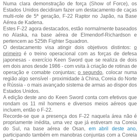
Numa clara demonstração de força (Show of Force), os
Estados Unidos decidiram fazer um destacamento de caças
multi-role de 5ª geração, F-22 Raptor no Japão, na Base
Aérea de Kadena.
Estes F-22 agora destacados, estão normalmente baseados
no Alaska, na base aérea de Elmendorf-Richardson e
pertencem ao 525th Fighter Squadron.
O destacamento visa atingir dois objetivos distintos:
o
primeiro
é o treino operacional com as forças de defesa
japonesas - exercício Keen Sword que se realiza de dois
em dois anos desde 1986 - com vsita à criação de rotinas de
operação e comabte conjuntas;
o segundo
, colocar numa
região algo sensível - proximidade à China, Coreia do Norte
e Rússia - o mais avançado sistema de armas ao dispor dos
Estados Unidos.
A edição deste ano do Keen Sword conta com efetivos que
rondam os 11 mil homens e diversos meios aéreos que
incluem, então o F-22.
Recorde-se que a presença dos F-22 naquela área não é
propriamente inédita, uma vez que já estiveram na Coreia
do Sul, na base aérea de Osan,
em abril deste ano,
participando também em manobras conjuntas com a Coreia