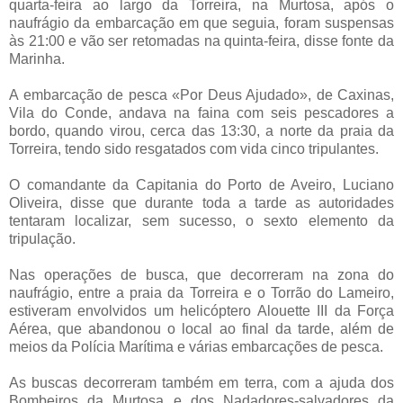
quarta-feira ao largo da Torreira, na Murtosa, após o
naufrágio da embarcação em que seguia, foram suspensas
às 21:00 e vão ser retomadas na quinta-feira, disse fonte da
Marinha.
A embarcação de pesca «Por Deus Ajudado», de Caxinas,
Vila do Conde, andava na faina com seis pescadores a
bordo, quando virou, cerca das 13:30, a norte da praia da
Torreira, tendo sido resgatados com vida cinco tripulantes.
O comandante da Capitania do Porto de Aveiro, Luciano
Oliveira, disse que durante toda a tarde as autoridades
tentaram localizar, sem sucesso, o sexto elemento da
tripulação.
Nas operações de busca, que decorreram na zona do
naufrágio, entre a praia da Torreira e o Torrão do Lameiro,
estiveram envolvidos um helicóptero Alouette III da Força
Aérea, que abandonou o local ao final da tarde, além de
meios da Polícia Marítima e várias embarcações de pesca.
As buscas decorreram também em terra, com a ajuda dos
Bombeiros da Murtosa e dos Nadadores-salvadores da