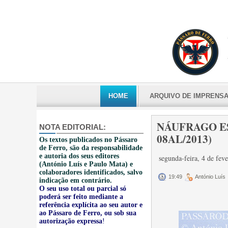
HOME
ARQUIVO DE IMPRENS
NÁUFRAGO E
NOTA EDITORIAL:
08AL/2013)
Os textos publicados no Pássaro
de Ferro, são da responsabilidade
e autoria dos seus editores
segunda-feira, 4 de fev
(António Luís e Paulo Mata) e
colaboradores identificados, salvo
19:49
António Luís
indicação em contrário.
O seu uso total ou parcial só
poderá ser feito mediante a
referência explícita ao seu autor e
ao Pássaro de Ferro, ou sob sua
autorização expressa
!