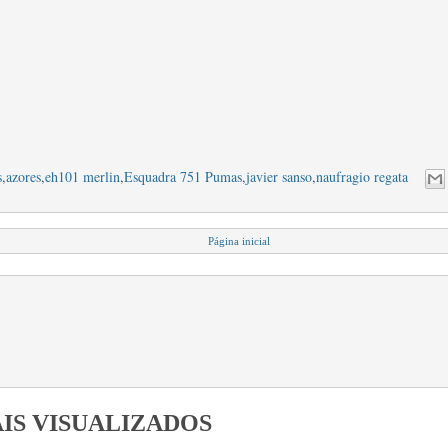
s
,
azores
,
eh101 merlin
,
Esquadra 751 Pumas
,
javier sanso
,
naufragio regata
Página inicial
IS VISUALIZADOS