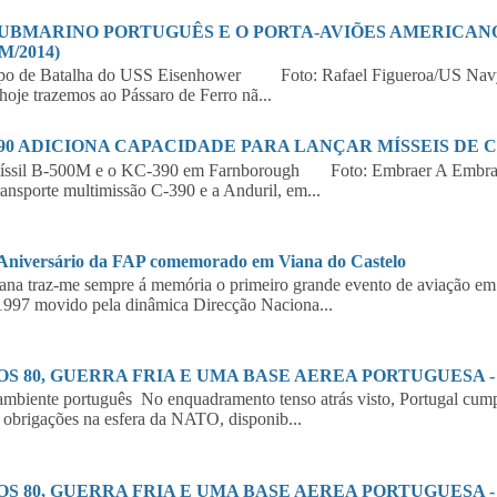
SUBMARINO PORTUGUÊS E O PORTA-AVIÕES AMERICANO 
M/2014)
po de Batalha do USS Eisenhower Foto: Rafael Figueroa/US Navy
hoje trazemos ao Pássaro de Ferro nã...
390 ADICIONA CAPACIDADE PARA LANÇAR MÍSSEIS DE 
íssil B-500M e o KC-390 em Farnborough Foto: Embraer A Embraer,
ransporte multimissão C-390 e a Anduril, em...
 Aniversário da FAP comemorado em Viana do Castelo
a traz-me sempre á memória o primeiro grande evento de aviação em 
997 movido pela dinâmica Direcção Naciona...
S 80, GUERRA FRIA E UMA BASE AEREA PORTUGUESA - 2
biente português No enquadramento tenso atrás visto, Portugal cumpr
 obrigações na esfera da NATO, disponib...
S 80, GUERRA FRIA E UMA BASE AEREA PORTUGUESA - 1