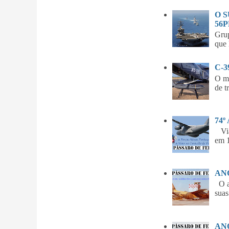
O 
56P
Gru
que 
C-
O m
de t
74º
Vian
em 1
ANO
O am
suas
ANO