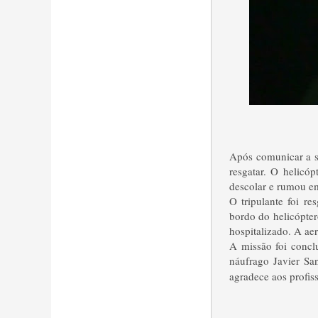
Após comunicar a s
resgatar. O helicó
descolar e rumou em
O tripulante foi r
bordo do helicópter
hospitalizado. A a
A missão foi concl
náufrago Javier Sa
agradece aos profis