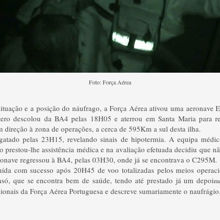
Foto: Força Aérea
ituação e a posição do náufrago, a Força Aérea ativou uma aeronave 
ptero descolou da BA4 pelas 18H05 e aterrou em Santa Maria para re
 direção à zona de operações, a cerca de 595Km a sul desta ilha.
esgatado pelas 23H15, revelando sinais de hipotermia. A equipa médi
o prestou-lhe assistência médica e na avaliação efetuada decidiu que nã
eronave regressou à BA4, pelas 03H30, onde já se encontrava o C295M.
uída com sucesso após 20H45 de voo totalizadas pelos meios operaci
nsó, que se encontra bem de saúde, tendo até prestado já um depoi
m
sionais da Força Aérea Portuguesa e descreve sumariamente o naufrágio