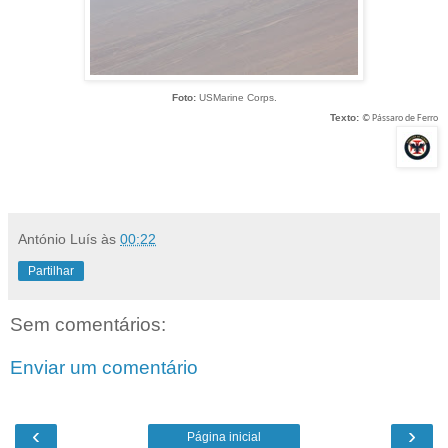
Foto:
USMarine Corps.
Texto:
© Pássaro de Ferro
António Luís
às
00:22
Partilhar
Sem comentários:
Enviar um comentário
‹
›
Página inicial