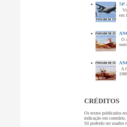
74º
Vian
em 1
ANO
O am
suas
ANO
A Gu
1989
CRÉDITOS
Os textos publicados n
indicação em contrário.
Só poderão ser usados m