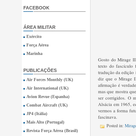
FACEBOOK
ÁREA MILITAR
Exército
Força Aérea
Marinha
Gosto do Mirage II
texto do fascículo
PUBLICAÇÕES
tradução da edição 
diz que o Mirage II
Air Forces Monthly (UK)
afirmação é verdade
Air International (UK)
mas que mostra que 
Avion Revue (Espanha)
ser corrigidos. O
Alsácia em 1965, e
Combat Aircraft (UK)
vermos a forma fut
JP4 (Itália)
fascinava.
Mais Alto (Portugal)
Posted in:
Mirage
Revista Força Aérea (Brasil)