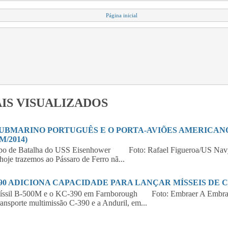
Página inicial
IS VISUALIZADOS
SUBMARINO PORTUGUÊS E O PORTA-AVIÕES AMERICANO 
M/2014)
po de Batalha do USS Eisenhower Foto: Rafael Figueroa/US Navy
hoje trazemos ao Pássaro de Ferro nã...
390 ADICIONA CAPACIDADE PARA LANÇAR MÍSSEIS DE 
íssil B-500M e o KC-390 em Farnborough Foto: Embraer A Embraer,
ransporte multimissão C-390 e a Anduril, em...