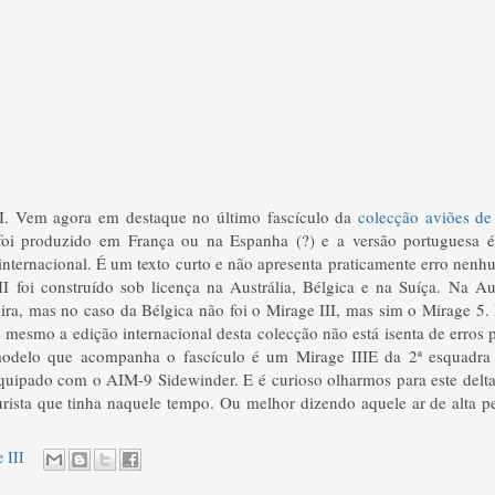
I. Vem agora em destaque no último fascículo da
colecção aviões de
 foi produzido em França ou na Espanha (?) e a versão portuguesa
internacional. É um texto curto e não apresenta praticamente erro nen
I foi construído sob licença na Austrália, Bélgica e na Suíça. Na Au
ira, mas no caso da Bélgica não foi o Mirage III, mas sim o Mirage 5
mesmo a edição internacional desta colecção não está isenta de erros
 modelo que acompanha o fascículo é um Mirage IIIE da 2ª esquadra
quipado com o AIM-9 Sidewinder. E é curioso olharmos para este delta
urista que tinha naquele tempo. Ou melhor dizendo aquele ar de alta p
 III