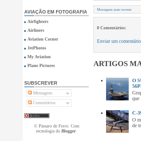
Mensagem mais recente
AVIAÇÃO EM FOTOGRAFIA
Airfighters
0 Comentários:
Airliners
Aviation Corner
Enviar um comentário
JetPhotos
My Aviation
ARTIGOS MA
Plane Pictures
O 
SUBSCREVER
56P
Gru
Mensagens
que 
Comentários
C-
O m
de t
© Pássaro de Ferro. Com
tecnologia do
Blogger
.