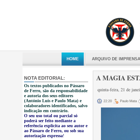
HOME
ARQUIVO DE IMPRENS
A MAGIA EST
NOTA EDITORIAL:
Os textos publicados no Pássaro
quinta-feira, 21 de jan
de Ferro, são da responsabilidade
e autoria dos seus editores
(António Luís e Paulo Mata) e
22:20
Paulo Mata
colaboradores identificados, salvo
indicação em contrário.
O seu uso total ou parcial só
poderá ser feito mediante a
referência explícita ao seu autor e
ao Pássaro de Ferro, ou sob sua
autorização expressa
!