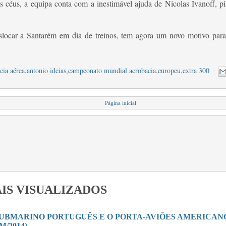
 céus, a equipa conta com a inestimável ajuda de Nicolas Ivanoff, p
locar a Santarém em dia de treinos, tem agora um novo motivo para v
cia aérea
,
antonio ideias
,
campeonato mundial acrobacia
,
europeu
,
extra 300
Página inicial
IS VISUALIZADOS
SUBMARINO PORTUGUÊS E O PORTA-AVIÕES AMERICANO 
M/2014)