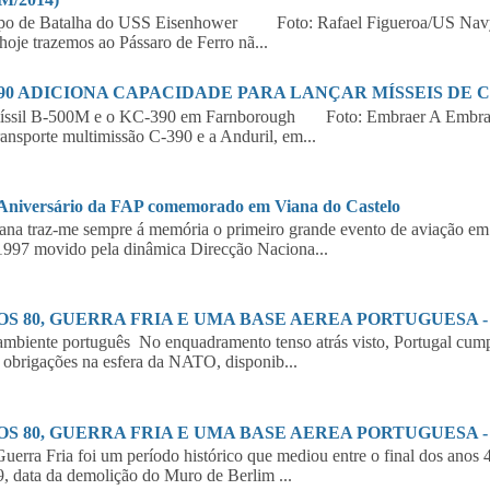
po de Batalha do USS Eisenhower Foto: Rafael Figueroa/US Navy
hoje trazemos ao Pássaro de Ferro nã...
390 ADICIONA CAPACIDADE PARA LANÇAR MÍSSEIS DE 
íssil B-500M e o KC-390 em Farnborough Foto: Embraer A Embraer,
ransporte multimissão C-390 e a Anduril, em...
 Aniversário da FAP comemorado em Viana do Castelo
a traz-me sempre á memória o primeiro grande evento de aviação em 
997 movido pela dinâmica Direcção Naciona...
S 80, GUERRA FRIA E UMA BASE AEREA PORTUGUESA - 2
biente português No enquadramento tenso atrás visto, Portugal cumpr
 obrigações na esfera da NATO, disponib...
S 80, GUERRA FRIA E UMA BASE AEREA PORTUGUESA - 1
erra Fria foi um período histórico que mediou entre o final dos anos 
, data da demolição do Muro de Berlim ...