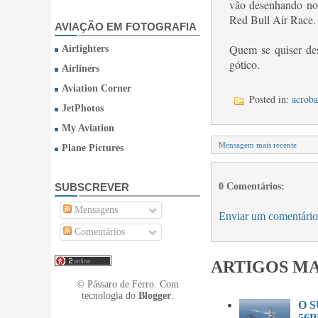
vão desenhando nos
Red Bull Air Race.
AVIAÇÃO EM FOTOGRAFIA
Quem se quiser des
Airfighters
gótico.
Airliners
Aviation Corner
Posted in:
acroba
JetPhotos
My Aviation
Mensagem mais recente
Plane Pictures
SUBSCREVER
0 Comentários:
Mensagens
Enviar um comentário
Comentários
ARTIGOS MA
© Pássaro de Ferro. Com
tecnologia do
Blogger
.
O 
56P