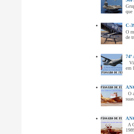
Gru
que 
C-
O m
de t
74º
Vian
em 1
ANO
O am
suas
ANO
A Gu
1989