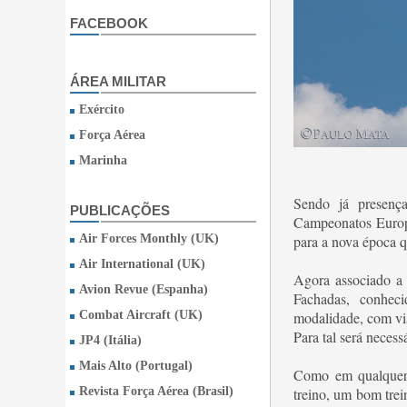
FACEBOOK
ÁREA MILITAR
Exército
Força Aérea
Marinha
Sendo já presença
PUBLICAÇÕES
Campeonatos Europe
Air Forces Monthly (UK)
para a nova época q
Air International (UK)
Agora associado a 
Avion Revue (Espanha)
Fachadas, conhec
Combat Aircraft (UK)
modalidade, com vis
Para tal será necessá
JP4 (Itália)
Mais Alto (Portugal)
Como em qualquer 
Revista Força Aérea (Brasil)
treino, um bom trei