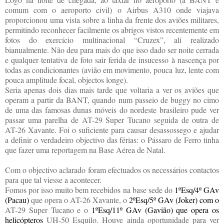
comum com o aeroporto civil) o Airbus A310 onde viajava
proporcionou uma vista sobre a linha da frente dos aviões militares,
permitindo reconhecer facilmente os abrigos vistos recentemente em
fotos do exercício multinacional “Cruzex”, ali realizado
bianualmente. Não deu para mais do que isso dado ser noite cerrada
e qualquer tentativa de foto sair ferida de insucesso à nascença por
todas as condicionantes (avião em movimento, pouca luz, lente com
pouca amplitude focal, objectos longe).
Seria apenas dois dias mais tarde que voltaria a ver os aviões que
operam a partir da BANT, quando num passeio de buggy no cimo
de uma das famosas dunas móveis do nordeste brasileiro pude ver
passar uma parelha de AT-29 Super Tucano seguida de outra de
AT-26 Xavante. Foi o suficiente para causar desassossego e ajudar
a definir o verdadeiro objectivo das férias: o Pássaro de Ferro tinha
que fazer uma reportagem na Base Aérea de Natal.
Com o objectivo aclarado foram efectuados os necessários contactos
para que tal viesse a acontecer.
Fomos por isso muito bem recebidos na base sede do
1ºEsq/4º GAv
(Pacau)
que opera o AT-26 Xavante, o
2ºEsq/5º GAv (Joker) com o
AT-29 Super Tucano e o
1ºEsq/11º GAv (Gavião) que opera os
helicópteros
UH-50 Esquilo. Houve ainda oportunidade para ver