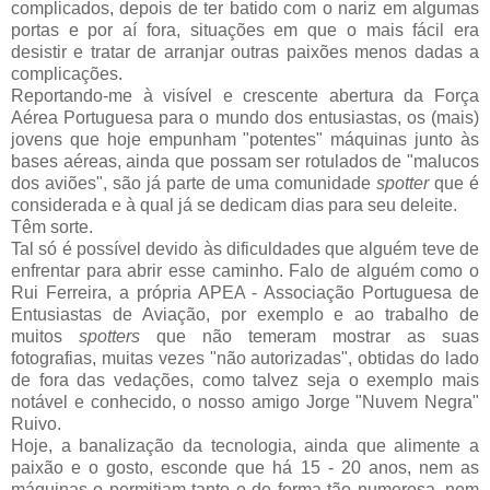
complicados, depois de ter batido com o nariz em algumas
portas e por aí fora, situações em que o mais fácil era
desistir e tratar de arranjar outras paixões menos dadas a
complicações.
Reportando-me à visível e crescente abertura da Força
Aérea Portuguesa para o mundo dos entusiastas, os (mais)
jovens que hoje empunham "potentes" máquinas junto às
bases aéreas, ainda que possam ser rotulados de "malucos
dos aviões", são já parte de uma comunidade
spotter
que é
considerada e à qual já se dedicam dias para seu deleite.
Têm sorte.
Tal só é possível devido às dificuldades que alguém teve de
enfrentar para abrir esse caminho. Falo de alguém como o
Rui Ferreira, a própria APEA - Associação Portuguesa de
Entusiastas de Aviação, por exemplo e ao trabalho de
muitos
spotters
que não temeram mostrar as suas
fotografias, muitas vezes "não autorizadas", obtidas do lado
de fora das vedações, como talvez seja o exemplo mais
notável e conhecido, o nosso amigo Jorge "Nuvem Negra"
Ruivo.
Hoje, a banalização da tecnologia, ainda que alimente a
paixão e o gosto, esconde que há 15 - 20 anos, nem as
máquinas o permitiam tanto e de forma tão numerosa, nem