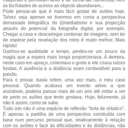
as facilidades de acesso ao objecto abundavam...
Pode pensar-se que é mais fácil gostar de aviões hoje.
Talvez seja apenas se tivermos em conta a perspectiva
demasiado telegráfica do (i)mediatismo e sua projecção
através do potencial da fotografia digital, por exemplo.
Chegar a casa e descarregar centenas de imagens, sem ter
de esperar pela revelação dos rolos é muito melhor. Mais
rápido!
Ganhou-se qualidade e tempo, perdeu-se um pouco da
magia que a espera mais longa proporcionava. A demora,
neste caso em apreço, cimentava o gosto e ele criava raízes
fundas. A ausência e a distância eram combustível para a
paixão.
Para o provar, basta referir, uma vez mais, o meu caso
pessoal. Quando acabava um evento aéreo a que
assistisse, poderia passar mais de um ano até voltar a ver
de perto os aviões que tento gostava. Hoje, felizmente, já
não é assim, como se sabe.
Tudo isto não é uma espécie de reflexão "bota de elástico".
É apenas a partilha de uma perspectiva construída com
base num percurso pessoal que, relativamente à relação
com os aviões e face às dificuldades e às distâncias, não