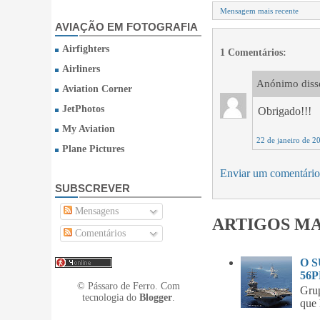
Mensagem mais recente
AVIAÇÃO EM FOTOGRAFIA
Airfighters
1 Comentários:
Airliners
Anónimo disse
Aviation Corner
JetPhotos
Obrigado!!!
My Aviation
22 de janeiro de 2
Plane Pictures
Enviar um comentário
SUBSCREVER
Mensagens
ARTIGOS MA
Comentários
O 
56P
© Pássaro de Ferro. Com
Gru
tecnologia do
Blogger
.
que 