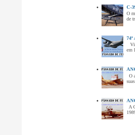
C-
O m
de t
74º
Vian
em 1
ANO
O am
suas
ANO
A Gu
1989