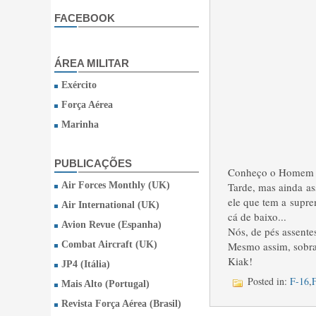
FACEBOOK
ÁREA MILITAR
Exército
Força Aérea
Marinha
PUBLICAÇÕES
Conheço o Homem d
Air Forces Monthly (UK)
Tarde, mas ainda as
ele que tem a suprem
Air International (UK)
cá de baixo...
Avion Revue (Espanha)
Nós, de pés assente
Combat Aircraft (UK)
Mesmo assim, sobra 
Kiak!
JP4 (Itália)
Posted in:
F-16
,
F
Mais Alto (Portugal)
Revista Força Aérea (Brasil)