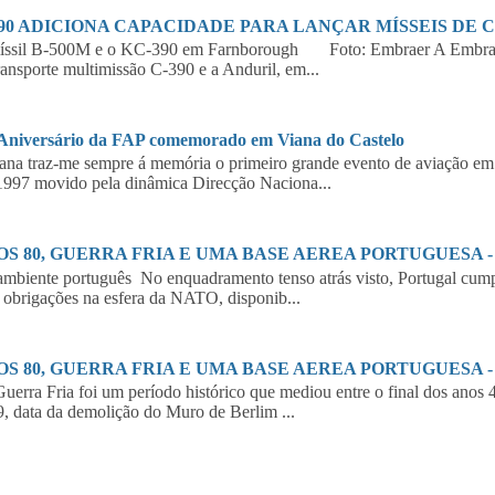
390 ADICIONA CAPACIDADE PARA LANÇAR MÍSSEIS DE 
íssil B-500M e o KC-390 em Farnborough Foto: Embraer A Embraer,
ransporte multimissão C-390 e a Anduril, em...
 Aniversário da FAP comemorado em Viana do Castelo
a traz-me sempre á memória o primeiro grande evento de aviação em 
997 movido pela dinâmica Direcção Naciona...
S 80, GUERRA FRIA E UMA BASE AEREA PORTUGUESA - 2
biente português No enquadramento tenso atrás visto, Portugal cumpr
 obrigações na esfera da NATO, disponib...
S 80, GUERRA FRIA E UMA BASE AEREA PORTUGUESA - 1
erra Fria foi um período histórico que mediou entre o final dos anos 
, data da demolição do Muro de Berlim ...