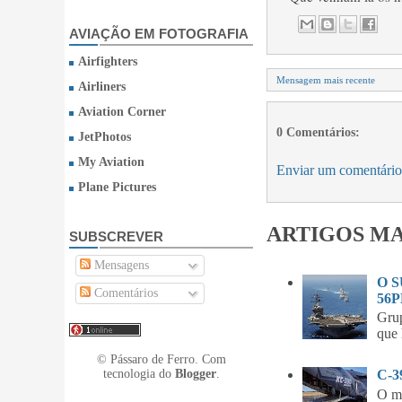
AVIAÇÃO EM FOTOGRAFIA
Airfighters
Mensagem mais recente
Airliners
Aviation Corner
0 Comentários:
JetPhotos
My Aviation
Enviar um comentário
Plane Pictures
ARTIGOS MA
SUBSCREVER
Mensagens
O 
Comentários
56P
Gru
que 
© Pássaro de Ferro. Com
tecnologia do
Blogger
.
C-
O m