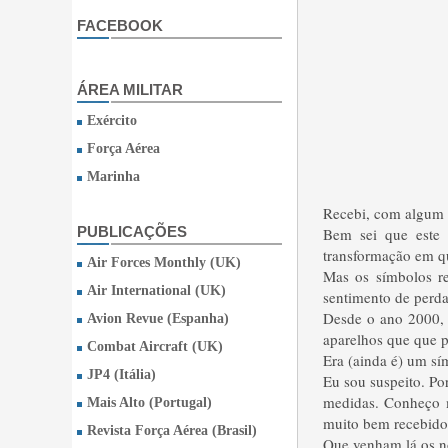
FACEBOOK
ÁREA MILITAR
Exército
Força Aérea
Marinha
Recebi, com algum t
PUBLICAÇÕES
Bem sei que este 
transformação em q
Air Forces Monthly (UK)
Mas os símbolos r
Air International (UK)
sentimento de perd
Desde o ano 2000, 
Avion Revue (Espanha)
aparelhos que que p
Combat Aircraft (UK)
Era (ainda é) um sí
JP4 (Itália)
Eu sou suspeito. Po
medidas. Conheço m
Mais Alto (Portugal)
muito bem recebido. 
Revista Força Aérea (Brasil)
Que venham lá os no