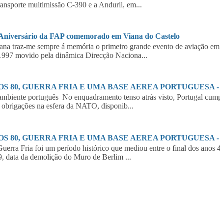
ransporte multimissão C-390 e a Anduril, em...
 Aniversário da FAP comemorado em Viana do Castelo
a traz-me sempre á memória o primeiro grande evento de aviação em 
997 movido pela dinâmica Direcção Naciona...
S 80, GUERRA FRIA E UMA BASE AEREA PORTUGUESA - 2
biente português No enquadramento tenso atrás visto, Portugal cumpr
 obrigações na esfera da NATO, disponib...
S 80, GUERRA FRIA E UMA BASE AEREA PORTUGUESA - 1
erra Fria foi um período histórico que mediou entre o final dos anos 
, data da demolição do Muro de Berlim ...