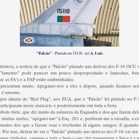
"Falcão"
(c) A. Luís
- Pintado no 15118 -
risteza, a notícia de que o "Falcão" pintado nas derivas dos F-16 OCU v
"lamento" pode parecer um pouco despropositado e lamechas, fora
ue as FA's e a FAP estão embrenhadas.
epresentam muito. Apegamo-nos a eles e depois, quando ficamos sem
a é enorme.
por alturas do "Red Flag", nos EUA, que o "Falcão" foi pintado no F-1
articiparam nesse exercício e posteriormente em toda a frota.
mbolo forte, que diz muito da natureza da Esquadra e dos que fazem dela
r muitas razões, "apeguei-me" à Esq. 201 e, perdoem-me a ousadia, a 
uitos dos que a fazem voar e tive/tenho lá alguns amigos. E quando
Por isso, deixar de ver o "Falcão" pintado nas derivas dos F-16 vai ser, 
vos símbolos, comuns a toda a frota e que eles transmitam a força e a m