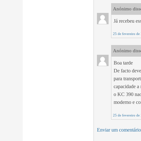
Anónimo disse
Já recebeu es
25 de fevereiro de
Anónimo disse
Boa tarde
De facto deve
para transpor
capacidade a 
o KC 390 nao 
moderno e com
25 de fevereiro de
Enviar um comentário