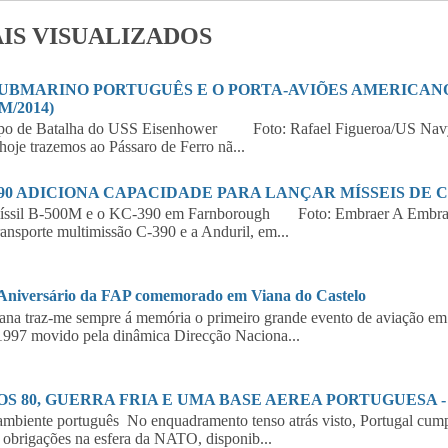
IS VISUALIZADOS
SUBMARINO PORTUGUÊS E O PORTA-AVIÕES AMERICANO 
M/2014)
po de Batalha do USS Eisenhower Foto: Rafael Figueroa/US Navy
hoje trazemos ao Pássaro de Ferro nã...
390 ADICIONA CAPACIDADE PARA LANÇAR MÍSSEIS DE 
íssil B-500M e o KC-390 em Farnborough Foto: Embraer A Embraer,
ransporte multimissão C-390 e a Anduril, em...
 Aniversário da FAP comemorado em Viana do Castelo
a traz-me sempre á memória o primeiro grande evento de aviação em 
997 movido pela dinâmica Direcção Naciona...
S 80, GUERRA FRIA E UMA BASE AEREA PORTUGUESA - 2
biente português No enquadramento tenso atrás visto, Portugal cumpr
 obrigações na esfera da NATO, disponib...