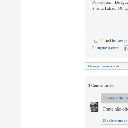
Parvalorem. De igua
à frota Falcon 50, t
Posted in:
aeropo
Portuguesa
,
omni
Mensagem mais recente
3 Comentários:
Corsário de S
Fonte não ofic
25 de fevereiro de