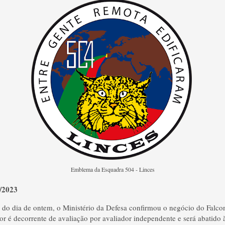
Emblema da Esquadra 504 - Linces
2/2023
l do dia de ontem, o Ministério da Defesa confirmou o negócio do Falco
r é decorrente de avaliação por avaliador independente e será abatido 