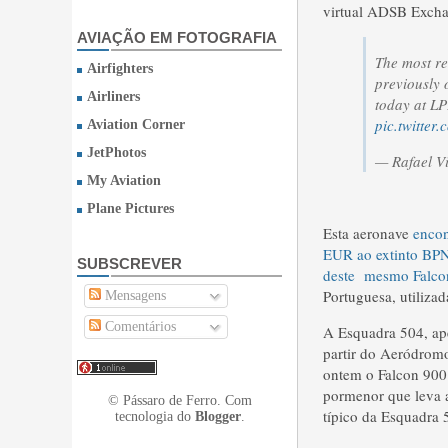
virtual ADSB Exchan
AVIAÇÃO EM FOTOGRAFIA
The most re
Airfighters
previously 
Airliners
today at LP
pic.twitte
Aviation Corner
JetPhotos
— Rafael V
My Aviation
Plane Pictures
Esta aeronave
encon
EUR ao extinto BP
SUBSCREVER
deste mesmo Falco
Portuguesa, utiliza
Mensagens
Comentários
A Esquadra 504, ape
partir do Aeródromo
ontem o Falcon 900
pormenor que leva a
© Pássaro de Ferro. Com
típico da Esquadra 
tecnologia do
Blogger
.