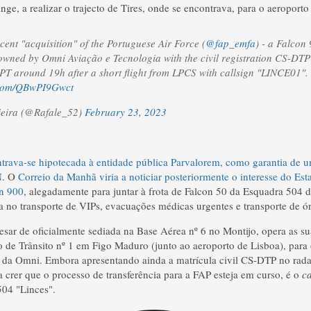
ge, a realizar o trajecto de Tires, onde se encontrava, para o aeroporto
cent "acquisition" of the Portuguese Air Force (
@fap_emfa
) - a Falcon
owned by Omni Aviação e Tecnologia with the civil registration CS-DTP
PT around 19h after a short flight from LPCS with callsign "LINCE01".
r.com/QBwPI9Gwct
ieira (@Rafale_52)
February 23, 2023
trava-se hipotecada à entidade pública Parvalorem, como garantia de 
N
. O
Correio da Manhã viria a noticiar posteriormente o interesse do Es
n 900
, alegadamente para juntar à frota de Falcon 50 da Esquadra 504 
da no transporte de VIPs, evacuações médicas urgentes e transporte de ó
sar de oficialmente sediada na Base Aérea nº 6 no Montijo, opera as su
 de Trânsito nº 1 em Figo Maduro (junto ao aeroporto de Lisboa), para 
 da Omni. Embora apresentando ainda a matrícula civil CS-DTP no rad
 crer que o processo de transferência para a FAP esteja em curso, é o
c
504 "Linces".