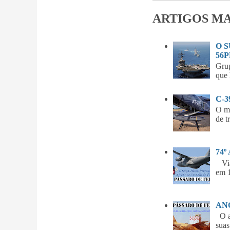
ARTIGOS MA
O 
56P
Gru
que 
C-
O m
de t
74º
Vian
em 1
ANO
O am
suas