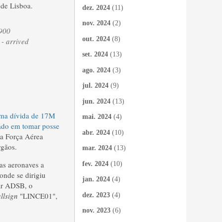
 de Lisboa.
dez. 2024
(11)
nov. 2024
(2)
 900
out. 2024
(8)
 - arrived
set. 2024
(13)
ago. 2024
(3)
jul. 2024
(9)
jun. 2024
(13)
uma dívida de 17M
mai. 2024
(4)
tado em tomar posse
abr. 2024
(10)
da Força Aérea
rgãos.
mar. 2024
(13)
as aeronaves a
fev. 2024
(10)
onde se dirigiu
jan. 2024
(4)
ar ADSB, o
allsign
"LINCE01",
dez. 2023
(4)
nov. 2023
(6)