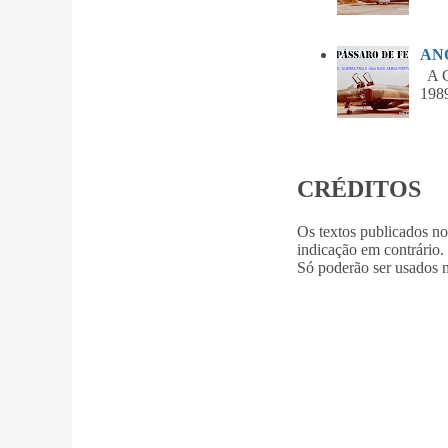
ANO
A Gu
1989
CRÉDITOS
Os textos publicados n
indicação em contrário.
Só poderão ser usados m