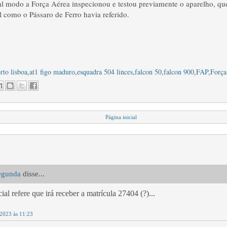
l modo a Força Aérea inspecionou e testou previamente o aparelho, que 
al como o Pássaro de Ferro havia referido.
rto lisboa
,
at1 figo maduro
,
esquadra 504 linces
,
falcon 50
,
falcon 900
,
FAP
,
Força
Página inicial
egunda
disse...
ial refere que irá receber a matrícula 27404 (?)...
 2023 às 11:23