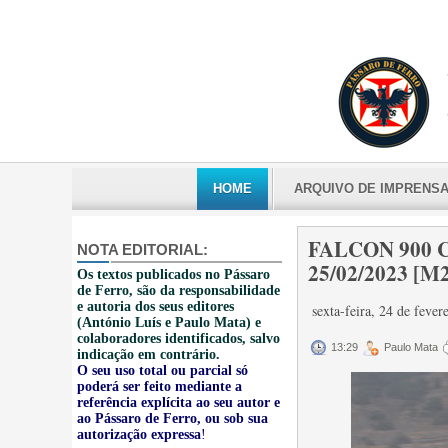
HOME
ARQUIVO DE IMPRENS
FALCON 900 C
NOTA EDITORIAL:
25/02/2023 [M2
Os textos publicados no Pássaro
de Ferro, são da responsabilidade
e autoria dos seus editores
sexta-feira, 24 de feve
(António Luís e Paulo Mata) e
colaboradores identificados, salvo
13:29
Paulo Mata
indicação em contrário.
O seu uso total ou parcial só
poderá ser feito mediante a
referência explícita ao seu autor e
ao Pássaro de Ferro, ou sob sua
autorização expressa
!