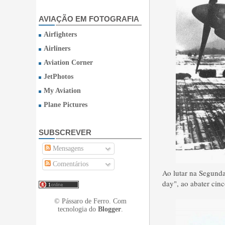
AVIAÇÃO EM FOTOGRAFIA
Airfighters
Airliners
Aviation Corner
JetPhotos
My Aviation
Plane Pictures
SUBSCREVER
Mensagens
Comentários
Ao lutar
na Segunda
day",
ao
abater
cinc
© Pássaro de Ferro. Com
tecnologia do
Blogger
.