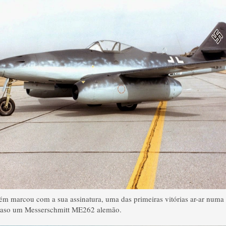
ém marcou com a sua assinatura,
uma das primeiras
vitórias
ar
-ar
numa 
caso um
Messerschmitt
ME262
alemão.