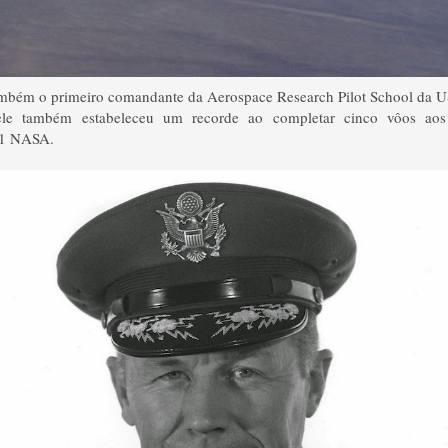
ambém o primeiro
comandante da
Aerospace
Research
Pilot
School da U
ele também
estabeleceu um recorde ao
completar
cinco vôos
ao
1
NASA.