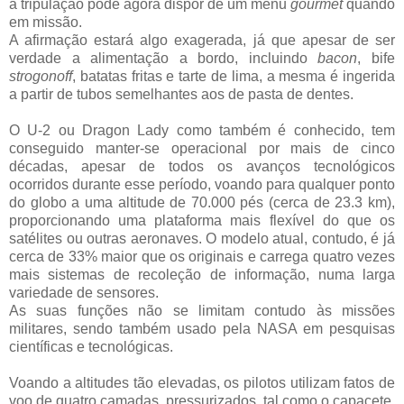
a tripulação pode agora dispor de um menu
gourmet
quando
em missão.
A afirmação estará algo exagerada, já que apesar de ser
verdade a alimentação a bordo, incluindo
bacon
, bife
strogonoff
, batatas fritas e tarte de lima, a mesma é ingerida
a partir de tubos semelhantes aos de pasta de dentes.
O U-2 ou Dragon Lady como também é conhecido, tem
conseguido manter-se operacional por mais de cinco
décadas, apesar de todos os avanços tecnológicos
ocorridos durante esse período, voando para qualquer ponto
do globo a uma altitude de 70.000 pés (cerca de 23.3 km),
proporcionando uma plataforma mais flexível do que os
satélites ou outras aeronaves. O modelo atual, contudo, é já
cerca de 33% maior que os originais e carrega quatro vezes
mais sistemas de recoleção de informação, numa larga
variedade de sensores.
As suas funções não se limitam contudo às missões
militares, sendo também usado pela NASA em pesquisas
científicas e tecnológicas.
Voando a altitudes tão elevadas, os pilotos utilizam fatos de
voo de quatro camadas, pressurizados, tal como o capacete.