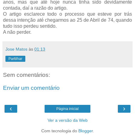
anos, mas que até hoje nunca tinha sido devidamente
contada, daí a razão do artigo.
O artigo esclarece todo o processo que esteve por trás
dessa intenção até chegarmos ao 25 de Abril de 74, quando
tudo isso perdeu sentido.
A não perder.
Jose Matos
às
01:13
Partilhar
Sem comentários:
Enviar um comentário
‹
›
Página inicial
Ver a versão da Web
Com tecnologia do
Blogger
.