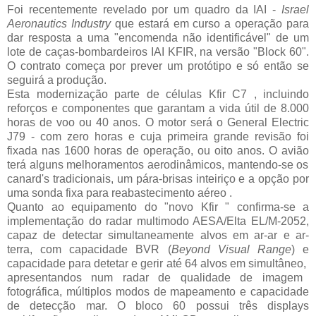
Foi recentemente revelado por um quadro da IAI -
Israel
Aeronautics Industry
que estará em curso a operação para
dar resposta a uma "encomenda não identificável" de um
lote de caças-bombardeiros IAI KFIR, na versão "Block 60".
O contrato começa por prever um protótipo e só então se
seguirá a produção.
Esta modernização parte de células Kfir C7 , incluindo
reforços e componentes que garantam a vida útil de 8.000
horas de voo ou 40 anos.
O motor será o General Electric
J79 - com zero horas e cuja primeira grande revisão foi
fixada nas 1600 horas de operação, ou oito anos. O avião
terá alguns melhoramentos aerodinâmicos, mantendo-se os
canard's tradicionais, um pára-brisas inteiriço e a opção por
uma sonda fixa para reabastecimento aéreo .
Quanto ao equipamento do "novo Kfir " confirma-se a
implementação do radar multimodo AESA/Elta EL/M-2052,
capaz de detectar simultaneamente alvos em ar-ar e ar-
terra, com capacidade BVR (
Beyond Visual Range
) e
capacidade
para detetar e gerir até 64 alvos em simultâneo,
apresentandos num radar de qualidade de imagem
fotográfica, múltiplos modos de mapeamento e capacidade
de detecção
mar.
O bloco 60 possui três
displays