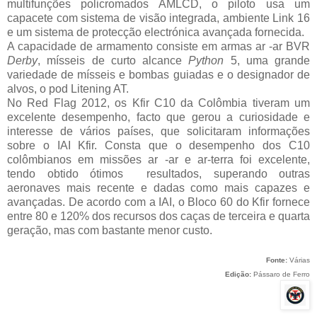
multifunções
policromados AMLCD, o piloto usa um
capacete com sistema de visão integrada, ambiente Link 16
e um sistema de protecção electrónica avançada fornecida.
A capacidade de armamento consiste em armas ar -ar BVR
Derby
, mísseis de curto alcance
Python
5, uma grande
variedade de mísseis e bombas guiadas e o designador de
alvos, o pod Litening AT.
No Red Flag 2012, os Kfir C10 da Colômbia tiveram um
excelente desempenho, facto que gerou a curiosidade e
interesse de vários países, que solicitaram informações
sobre o IAI Kfir.
Consta que o desempenho dos C10
colômbianos em missões ar -ar e ar-terra foi excelente,
tendo obtido ótimos resultados, superando outras
aeronaves mais recente e dadas como mais capazes e
avançadas.
De acordo com a IAI, o Bloco 60 do Kfir fornece
entre 80 e 120% dos recursos dos caças de terceira e quarta
geração, mas com bastante menor custo.
Fonte:
Várias
Edição:
Pássaro de Ferro