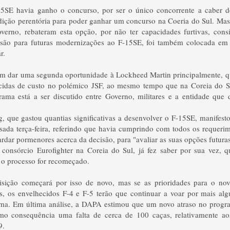
15SE havia ganho o concurso, por ser o único concorrente a caber 
ção perentória para poder ganhar um concurso na Coeria do Sul. Mas cr
verno, rebateram esta opção, por não ter capacidades furtivas, consi
são para futuras modernizações ao F-15SE, foi também colocada em
r.
sim dar uma segunda oportunidade à Lockheed Martin principalmente, qu
idas de custo no polémico JSF, ao mesmo tempo que na Coreia do S
rama está a ser discutido entre Governo, militares e a entidade que d
g, que gastou quantias significativas a desenvolver o F-15SE, manifesto
ssada terça-feira, referindo que havia cumprindo com todos os requeri
ardar pormenores acerca da decisão, para "avaliar as suas opções futuras
 consórcio Eurofighter na Coreia do Sul, já fez saber por sua vez, 
 o processo for recomeçado.
sição começará por isso de novo, mas se as prioridades para o no
as, os envelhecidos F-4 e F-5 terão que continuar a voar por mais al
ma. Em última análise, a DAPA estimou que um novo atraso no progr
mo consequência uma falta de cerca de 100 caças, relativamente a
9.