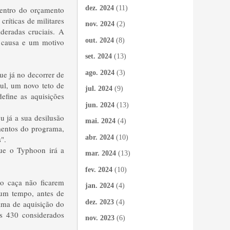
dez. 2024
(11)
dentro do orçamento
íticas de militares
nov. 2024
(2)
deradas cruciais. A
out. 2024
(8)
 causa e um motivo
set. 2024
(13)
ago. 2024
(3)
e já no decorrer de
ul, um novo teto de
jul. 2024
(9)
efine as aquisições
jun. 2024
(13)
u já a sua desilusão
mai. 2024
(4)
mentos do programa,
abr. 2024
(10)
".
que o Typhoon irá a
mar. 2024
(13)
fev. 2024
(10)
vo caça não ficarem
jan. 2024
(4)
gum tempo, antes de
dez. 2023
(4)
ama de aquisição do
os 430 considerados
nov. 2023
(6)