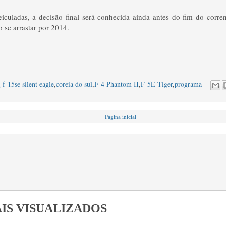
eiculadas, a decisão final será conhecida ainda antes do fim do corre
o se arrastar por 2014.
 f-15se silent eagle
,
coreia do sul
,
F-4 Phantom II
,
F-5E Tiger
,
programa
Página inicial
IS VISUALIZADOS