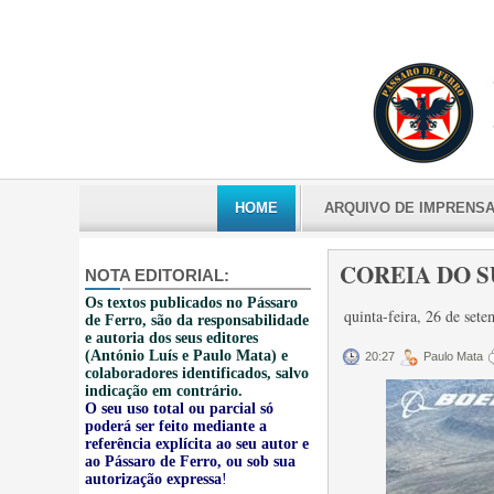
HOME
ARQUIVO DE IMPRENS
COREIA DO SU
NOTA EDITORIAL:
Os textos publicados no Pássaro
quinta-feira, 26 de se
de Ferro, são da responsabilidade
e autoria dos seus editores
(António Luís e Paulo Mata) e
20:27
Paulo Mata
colaboradores identificados, salvo
indicação em contrário.
O seu uso total ou parcial só
poderá ser feito mediante a
referência explícita ao seu autor e
ao Pássaro de Ferro, ou sob sua
autorização expressa
!