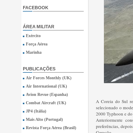
FACEBOOK
ÁREA MILITAR
Exército
Força Aérea
Marinha
PUBLICAÇÕES
Air Forces Monthly (UK)
Air International (UK)
Avion Revue (Espanha)
A Coreia do Sul re
Combat Aircraft (UK)
selecionado o model
JP4 (Itália)
2000 Typhoon e do 
Anteriormente con
Mais Alto (Portugal)
preferências, depoi
Revista Força Aérea (Brasil)
Geração.