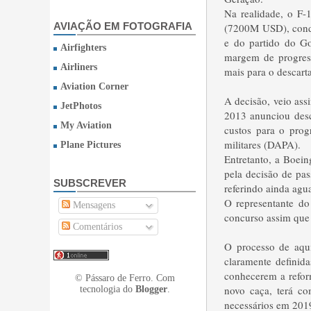
Na realidade, o F-
AVIAÇÃO EM FOTOGRAFIA
(7200M USD), condi
e do partido do Go
Airfighters
margem de progres
Airliners
mais para o descarta
Aviation Corner
A decisão, veio as
JetPhotos
2013 anunciou desc
My Aviation
custos para o prog
militares (DAPA).
Plane Pictures
Entretanto, a Boein
pela decisão de pa
SUBSCREVER
referindo ainda agu
O representante do
Mensagens
concurso assim que
Comentários
O processo de aqui
claramente definid
conhecerem a refor
© Pássaro de Ferro. Com
novo caça, terá co
tecnologia do
Blogger
.
necessários em 201