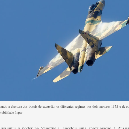
hando a abertura dos bocais de exaustão, os diferentes regimes nos dois motores 117S e de co
abilidade ímpar!
assumiu o poder na Venezuela, encetou uma aproximação à Rússia