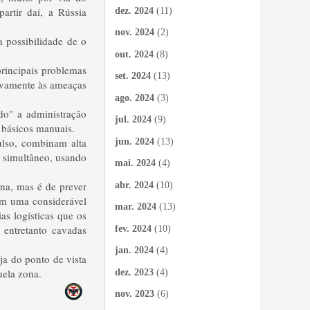
artir daí, a Rússia
dez. 2024
(11)
nov. 2024
(2)
 possibilidade de o
out. 2024
(8)
principais problemas
set. 2024
(13)
tivamente às ameaças
ago. 2024
(3)
o" a administração
jul. 2024
(9)
 básicos manuais.
ulso
, combinam
alta
jun. 2024
(13)
 simultâneo,
usando
mai. 2024
(4)
na, mas é de prever
abr. 2024
(10)
om uma considerável
mar. 2024
(13)
as logísticas que os
 entretanto cavadas
fev. 2024
(10)
jan. 2024
(4)
ja do ponto de vista
uela zona.
dez. 2023
(4)
nov. 2023
(6)