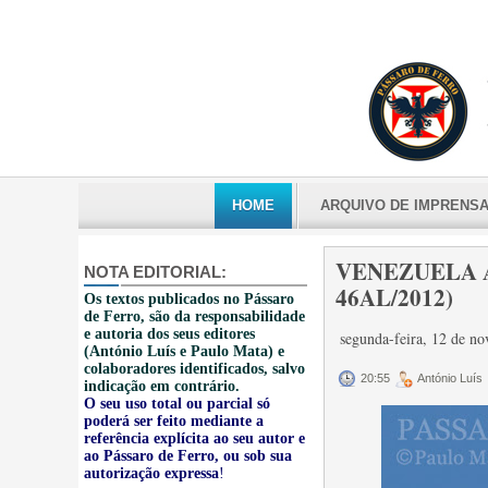
HOME
ARQUIVO DE IMPRENS
VENEZUELA A
NOTA EDITORIAL:
46AL/2012)
Os textos publicados no Pássaro
de Ferro, são da responsabilidade
e autoria dos seus editores
segunda-feira, 12 de 
(António Luís e Paulo Mata) e
colaboradores identificados, salvo
20:55
António Luís
indicação em contrário.
O seu uso total ou parcial só
poderá ser feito mediante a
referência explícita ao seu autor e
ao Pássaro de Ferro, ou sob sua
autorização expressa
!