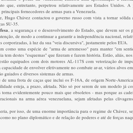
nto que, entretanto, perpetrou relativamente aos Estados Unidos.
A p
 principais fornecedores
de armas
para a Venezuela.
e, Hugo Chávez contactou o governo russo com vista a tornar sólida a
aças SU-35.
fesa
, a segurança
e o desenvolvimento
do Estado, que
devem ser os
atenção, de modo a continuar a
garantir a independência
nacional, rela
s corporizadas, à luz da sua "veia discursiva", justamente pelos EUA.
im como uma espécie de "arma de arremesso" para manter "em sentid
 tem destes "esquemas" que fizeram e fazem história. Estão, aliás, nos
 estão
equipados com dois motores
AL-117S
com vetorização
de imp
a capacidade de
envolver efetivamente
no combate ar-ar
,
vários
alvos em
ão guiados
e diversos sistemas de armas
.
 de uma frota de caças que inclui os F-16A, de origem Norte-America
bilidade esteja, a prazo, afetada. Não só por serem de um modelo já c
s torna evidentemente pouco mais que obsoletos - mas porque as cadei
acionais na arma aérea venezuelana, sejam afetadas pelas clivagens
ria, por isso, de uma enorme importância para o regime de Chávez, se
r, como no plano diplomático e de relação de poderes e até de forças naq