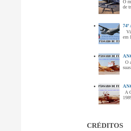
O m
de t
74º
Vian
em 1
ANO
O am
suas
ANO
A Gu
1989
CRÉDITOS