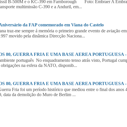
íssil B-500M e o KC-390 em Farnborough Foto: Embraer A Embraer,
ransporte multimissão C-390 e a Anduril, em...
 Aniversário da FAP comemorado em Viana do Castelo
a traz-me sempre á memória o primeiro grande evento de aviação em 
997 movido pela dinâmica Direcção Naciona...
S 80, GUERRA FRIA E UMA BASE AEREA PORTUGUESA - 2
biente português No enquadramento tenso atrás visto, Portugal cumpr
 obrigações na esfera da NATO, disponib...
S 80, GUERRA FRIA E UMA BASE AEREA PORTUGUESA - 1
erra Fria foi um período histórico que mediou entre o final dos anos 
, data da demolição do Muro de Berlim ...