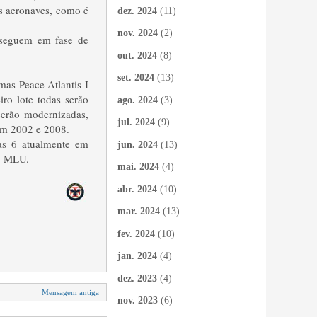
as aeronaves, como é
dez. 2024
(11)
nov. 2024
(2)
sseguem em fase de
out. 2024
(8)
set. 2024
(13)
mas Peace Atlantis I
ro lote todas serão
ago. 2024
(3)
erão modernizadas,
jul. 2024
(9)
 em 2002 e 2008.
as 6 atualmente em
jun. 2024
(13)
16 MLU.
mai. 2024
(4)
abr. 2024
(10)
mar. 2024
(13)
fev. 2024
(10)
jan. 2024
(4)
dez. 2023
(4)
Mensagem antiga
nov. 2023
(6)