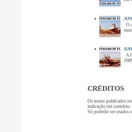
ANO
O am
suas
ANO
A Gu
1989
CRÉDITOS
Os textos publicados n
indicação em contrário.
Só poderão ser usados m