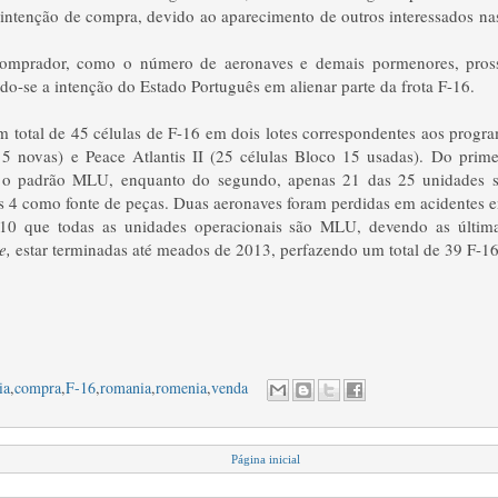
a intenção de compra, devido ao aparecimento de outros interessados n
comprador, como o número de aeronaves e demais pormenores, pro
o-se a intenção do Estado Português em alienar parte da frota F-16.
m total de 45 células de F-16 em dois lotes correspondentes aos progra
15 novas) e Peace Atlantis II (25 células Bloco 15 usadas). Do primei
 o padrão MLU, enquanto do segundo, apenas 21 das 25 unidades s
es 4 como fonte de peças. Duas aeronaves foram perdidas em acidentes
010 que todas as unidades operacionais são MLU, devendo as últim
e,
estar terminadas até meados de 2013, perfazendo um total de 39 F-
ia
,
compra
,
F-16
,
romania
,
romenia
,
venda
Página inicial