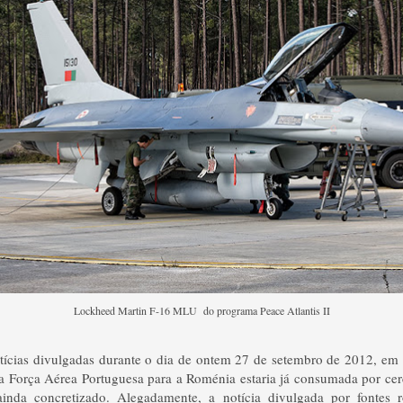
Lockheed Martin F-16 MLU do programa Peace Atlantis II
otícias divulgadas durante o dia de ontem 27 de setembro de 2012, em
a Força Aérea Portuguesa para a Roménia estaria já consumada por c
ainda concretizado. Alegadamente, a notícia divulgada por fontes 