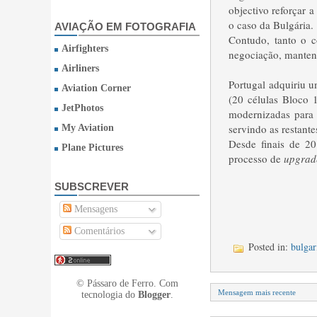
objectivo reforçar 
o caso da Bulgária.
AVIAÇÃO EM FOTOGRAFIA
Contudo, tanto o 
Airfighters
negociação, mantend
Airliners
Portugal adquiriu u
Aviation Corner
(20 células Bloco 
JetPhotos
modernizadas para
servindo as restant
My Aviation
Desde finais de 2
Plane Pictures
processo de
upgrad
SUBSCREVER
Mensagens
Comentários
Posted in:
bulgar
© Pássaro de Ferro. Com
Mensagem mais recente
tecnologia do
Blogger
.