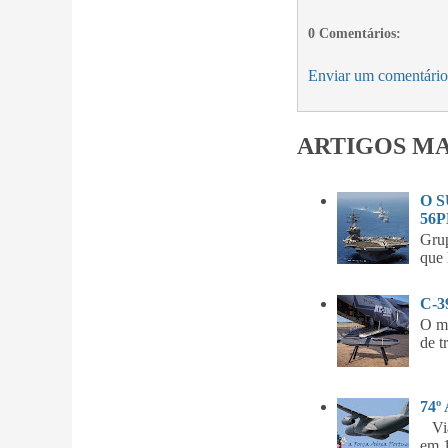
0 Comentários:
Enviar um comentário
ARTIGOS MA
O 
56P
Gru
que 
C-
O m
de t
74º
Vian
em 1