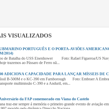
IS VISUALIZADOS
SUBMARINO PORTUGUÊS E O PORTA-AVIÕES AMERICANO 
M/2014)
po de Batalha do USS Eisenhower Foto: Rafael Figueroa/US Navy
hoje trazemos ao Pássaro de Ferro nã...
390 ADICIONA CAPACIDADE PARA LANÇAR MÍSSEIS DE 
íssil B-500M e o KC-390 em Farnborough Foto: Embraer A Embraer,
ransporte multimissão C-390 e a Anduril, em...
 Aniversário da FAP comemorado em Viana do Castelo
a traz-me sempre á memória o primeiro grande evento de aviação em 
997 movido pela dinâmica Direcção Naciona...