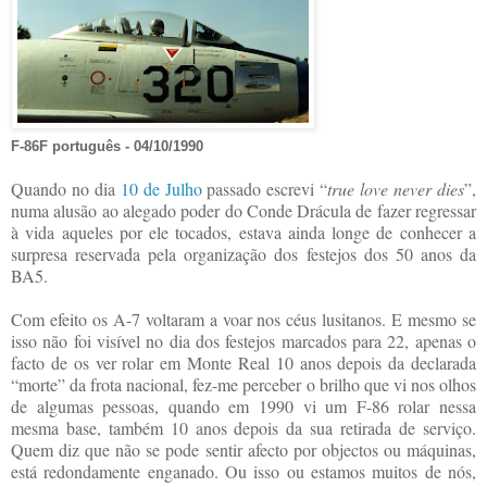
F-86F português - 04/10/1990
Quando no dia
10 de Julho
passado escrevi “
true love never dies
”,
numa alusão ao alegado poder do Conde Drácula de fazer regressar
à vida aqueles por ele tocados, estava ainda longe de conhecer a
surpresa reservada pela organização dos festejos dos 50 anos da
BA5.
Com efeito os A-7 voltaram a voar nos céus lusitanos. E mesmo se
isso não foi visível no dia dos festejos marcados para 22, apenas o
facto de os ver rolar em Monte Real 10 anos depois da declarada
“morte” da frota nacional, fez-me perceber o brilho que vi nos olhos
de algumas pessoas, quando em 1990 vi um F-86 rolar nessa
mesma base, também 10 anos depois da sua retirada de serviço.
Quem diz que não se pode sentir afecto por objectos ou máquinas,
está redondamente enganado. Ou isso ou estamos muitos de nós,