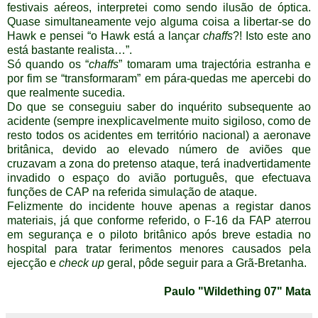
festivais aéreos, interpretei como sendo ilusão de óptica.
Quase simultaneamente vejo alguma coisa a libertar-se do
Hawk e pensei “o Hawk está a lançar
chaffs
?! Isto este ano
está bastante realista…”.
Só quando os “
chaffs
” tomaram uma trajectória estranha e
por fim se “transformaram” em pára-quedas me apercebi do
que realmente sucedia.
Do que se conseguiu saber do inquérito subsequente ao
acidente (sempre inexplicavelmente muito sigiloso, como de
resto todos os acidentes em território nacional) a aeronave
britânica, devido ao elevado número de aviões que
cruzavam a zona do pretenso ataque, terá inadvertidamente
invadido o espaço do avião português, que efectuava
funções de CAP na referida simulação de ataque.
Felizmente do incidente houve apenas a registar danos
materiais, já que conforme referido, o F-16 da FAP aterrou
em segurança e o piloto britânico após breve estadia no
hospital para tratar ferimentos menores causados pela
ejecção e
check up
geral, pôde seguir para a Grã-Bretanha.
Paulo "Wildething 07" Mata