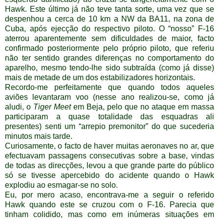
Hawk. Este último já não teve tanta sorte, uma vez que se
despenhou a cerca de 10 km a NW da BA11, na zona de
Cuba, após ejecção do respectivo piloto. O “nosso” F-16
aterrou aparentemente sem dificuldades de maior, facto
confirmado posteriormente pelo próprio piloto, que referiu
não ter sentido grandes diferenças no comportamento do
aparelho, mesmo tendo-lhe sido subtraída (como já disse)
mais de metade de um dos estabilizadores horizontais.
Recordo-me perfeitamente que quando todos aqueles
aviões levantaram voo (nesse ano realizou-se, como já
aludi, o
Tiger Meet
em Beja, pelo que no ataque em massa
participaram a quase totalidade das esquadras ali
presentes) senti um “arrepio premonitor” do que sucederia
minutos mais tarde.
Curiosamente, o facto de haver muitas aeronaves no ar, que
efectuavam passagens consecutivas sobre a base, vindas
de todas as direcções, levou a que grande parte do público
só se tivesse apercebido do acidente quando o Hawk
explodiu ao esmagar-se no solo.
Eu, por mero acaso, encontrava-me a seguir o referido
Hawk quando este se cruzou com o F-16. Parecia que
tinham colidido, mas como em inúmeras situações em