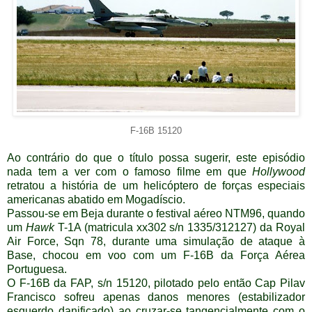
F-16B 15120
Ao contrário do que o título possa sugerir, este episódio
nada tem a ver com o famoso filme em que
Hollywood
retratou a história de um helicóptero de forças especiais
americanas abatido em Mogadíscio.
Passou-se em Beja durante o festival aéreo NTM96, quando
um
Hawk
T-1A (matricula xx302 s/n 1335/312127) da Royal
Air Force, Sqn 78, durante uma simulação de ataque à
Base, chocou em voo com um F-16B da Força Aérea
Portuguesa.
O F-16B da FAP, s/n 15120, pilotado pelo então Cap Pilav
Francisco sofreu apenas danos menores (estabilizador
esquerdo danificado) ao cruzar-se tangencialmente com o