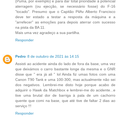
(Puma, por exemplo) e para dar total prioridade à potencial
aterragem (ou ejecção, se necessário fosse) do F-16
"tocado". Presumo que o Capitão PilAv Alberto Francisco
deve ter estado a testar a resposta da máquina e a
"arrefecer" as emoções para depois aterrar com sucesso
na pista da BA 11.
Mais uma vez agradeço a sua partilha.
Responder
Pedro
8 de outubro de 2021 às 14:15
Assisti ao acidente ainda do lado de fora da base, uma vez
que deixámos o carro bastante longe da mesma e o GNR
disse que " era já ali " lol Ainda fiz umas fotos com uma
Canon T90 Tank e uma 100-300, mas actualmente não sei
dos negativos. Lembrei-me disto hoje porque acabo de
adquirir o Hawk da Matchbox e lembrei-me do acidente...e
tive uma brutal dor de barriga à pala de um cachorro
quente que comi na base, que até tive de faltar 2 dias ao
serviço !!!
Responder