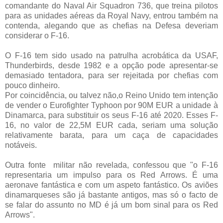
comandante do Naval Air Squadron 736, que treina pilotos
para as unidades aéreas da Royal Navy, entrou também na
contenda, alegando que as chefias na Defesa deveriam
considerar o F-16.
O F-16 tem sido usado na patrulha acrobática da USAF,
Thunderbirds, desde 1982 e a opção pode apresentar-se
demasiado tentadora, para ser rejeitada por chefias com
pouco dinheiro.
Por coincidência, ou talvez não,o Reino Unido tem intenção
de vender o Eurofighter Typhoon por 90M EUR a unidade à
Dinamarca, para substituir os seus F-16 até 2020. Esses F-
16, no valor de 22,5M EUR cada, seriam uma solução
relativamente barata, para um caça de capacidades
notáveis.
Outra fonte militar não revelada, confessou que "o F-16
representaria um impulso para os Red Arrows. É uma
aeronave fantástica e com um aspeto fantástico. Os aviões
dinamarqueses são já bastante antigos, mas só o facto de
se falar do assunto no MD é já um bom sinal para os Red
Arrows".