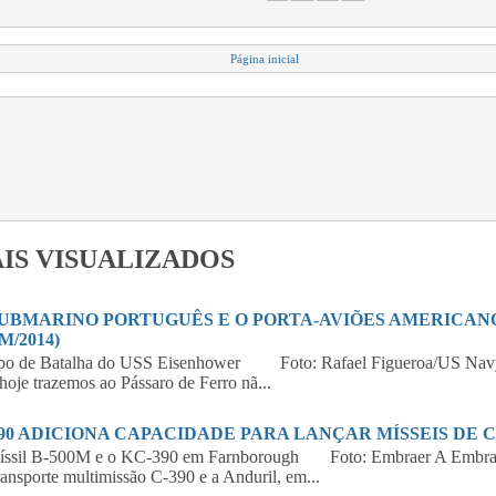
Página inicial
IS VISUALIZADOS
SUBMARINO PORTUGUÊS E O PORTA-AVIÕES AMERICANO 
M/2014)
po de Batalha do USS Eisenhower Foto: Rafael Figueroa/US Navy
hoje trazemos ao Pássaro de Ferro nã...
390 ADICIONA CAPACIDADE PARA LANÇAR MÍSSEIS DE 
íssil B-500M e o KC-390 em Farnborough Foto: Embraer A Embraer,
ransporte multimissão C-390 e a Anduril, em...