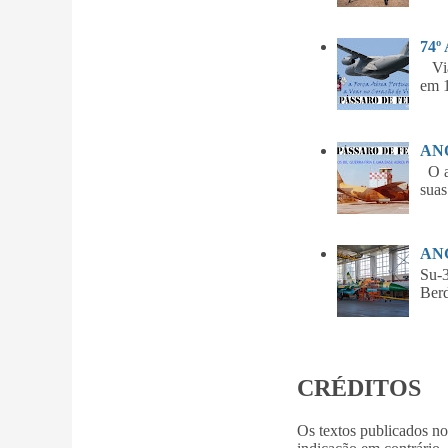
74º
Vian
em 1
ANO
O am
suas
ANG
Su-
Be
CRÉDITOS
Os textos publicados n