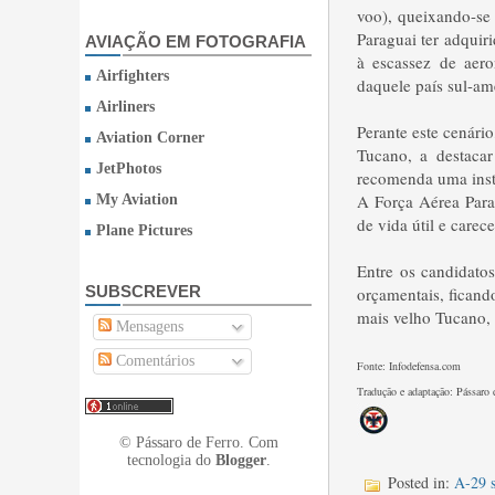
voo), queixando-se
Paraguai ter adqui
AVIAÇÃO EM FOTOGRAFIA
à escassez de aero
Airfighters
daquele país sul-am
Airliners
Perante este cenári
Aviation Corner
Tucano, a destacar
JetPhotos
recomenda uma insta
A Força Aérea Parag
My Aviation
de vida útil e care
Plane Pictures
Entre os candidato
SUBSCREVER
orçamentais, ficand
mais velho Tucano, 
Mensagens
Comentários
Fonte: Infodefensa.com
Tradução e adaptação: Pássaro 
© Pássaro de Ferro. Com
tecnologia do
Blogger
.
Posted in:
A-29 s