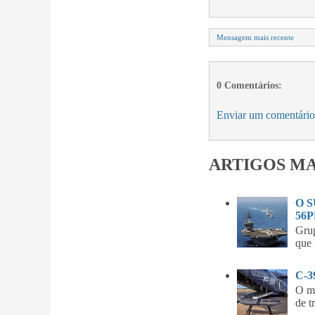
Mensagem mais recente
0 Comentários:
Enviar um comentário
ARTIGOS MA
O 
56P
Gru
que 
C-
O m
de t