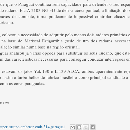
 de que o Paraguai continua sem capacidade para defender o seu espa
rido radares ELTA 2103 NG 3D de defesa aérea pontual, a limitação do 
naves de combate, torna praticamente impossível controlar eficazm
ericano.
o, colocou a necessidade de adquirir pelo menos dois radares primários 
 na base de Mariscal Estigarribia (sede de um dos radares necessári
lação similar numa base na região oriental.
uai analisou já várias opções para substituir os seus Tucano, que estã
cem das características necessárias para conseguir conduzir interceções
s estavam os jatos Yak-130 e L-139 ALCA, ambos aparentemente reje
o assim o turbo-hélice de fabrico brasileiro como principal candidato a
com as cores paraguaias.
de Ferro
uper tucano
,
embraer emb-314
,
paraguai