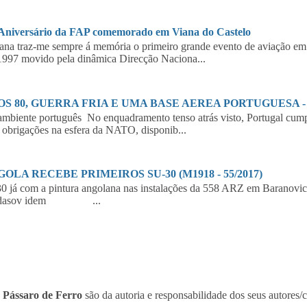
 Aniversário da FAP comemorado em Viana do Castelo
a traz-me sempre á memória o primeiro grande evento de aviação em 
997 movido pela dinâmica Direcção Naciona...
S 80, GUERRA FRIA E UMA BASE AEREA PORTUGUESA - 2
biente português No enquadramento tenso atrás visto, Portugal cumpr
 obrigações na esfera da NATO, disponib...
OLA RECEBE PRIMEIROS SU-30 (M1918 - 55/2017)
30 já com a pintura angolana nas instalações da 558 ARZ em Bar
rdasov idem ...
o
Pássaro de Ferro
são da autoria e responsabilidade dos seus autores/