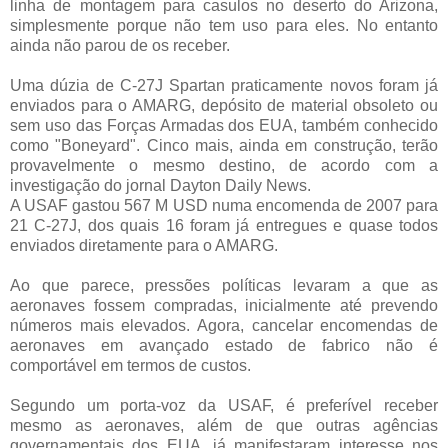
linha de montagem para casulos no deserto do Arizona,
simplesmente porque não tem uso para eles. No entanto
ainda não parou de os receber.
Uma dúzia de C-27J Spartan praticamente novos foram já
enviados para o AMARG, depósito de material obsoleto ou
sem uso das Forças Armadas dos EUA, também conhecido
como "Boneyard". Cinco mais, ainda em construção, terão
provavelmente o mesmo destino, de acordo com a
investigação do jornal Dayton Daily News.
A USAF gastou 567 M USD numa encomenda de 2007 para
21 C-27J, dos quais 16 foram já entregues e quase todos
enviados diretamente para o AMARG.
Ao que parece, pressões políticas levaram a que as
aeronaves fossem compradas, inicialmente até prevendo
números mais elevados. Agora, cancelar encomendas de
aeronaves em avançado estado de fabrico não é
comportável em termos de custos.
Segundo um porta-voz da USAF, é preferível receber
mesmo as aeronaves, além de que outras agências
governamentais dos EUA, já manifestaram interesse nos