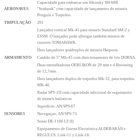
Capacidade para embarcar um Sikorsky SH-60B
AERONAVES
"Seahawk" com capacidade de lançamento de misseis
Penguin e Torpedos.
TRIPULAÇÃO
201
Lançador vertical Mk-41 para misseis Standard SM-2 y
ESSM. O lançador pode albergar também misseis de
cruzeiro TOMAHAWK.
Dois lançadores quádruplos de misseis Harpoon.
ARMAMENTO
Canhão de 5" Mk-45 com direcionamento de tiro DORNA
Duas metralhadoras OERLIKON de 20 mm e 4 Browning
de 12,7mm.
Dois lançadores duplos de torpedos Mk-32, para torpedos
MK-46.
Radar SPY-1D com capacidade adicional de seguimento
de misseis balísticos.
Superficie: AN/SPS-67
SENSORES
Navegaçao; AN/SPS-73
Sonar DE-1160 LF (I)
Equipamento de Guerra Electrónica ALDEBARÁN e
REGULUS. Link-11 y Link-16.