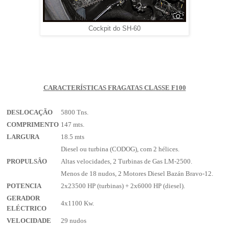
Cockpit do SH-60
CARACTERÍSTICAS FRAGATAS CLASSE F100
DESLOCAÇÃO
5800 Tns.
COMPRIMENTO
147 mts.
LARGURA
18.5 mts
Diesel ou turbina (CODOG), com 2 hélices.
PROPULSÂO
Altas velocidades, 2 Turbinas de Gas LM-2500.
Menos de 18 nudos, 2 Motores Diesel Bazán Bravo-12.
POTENCIA
2x23500 HP (turbinas) + 2x6000 HP (diesel).
GERADOR
4x1100 Kw.
ELÉCTRICO
VELOCIDADE
29 nudos