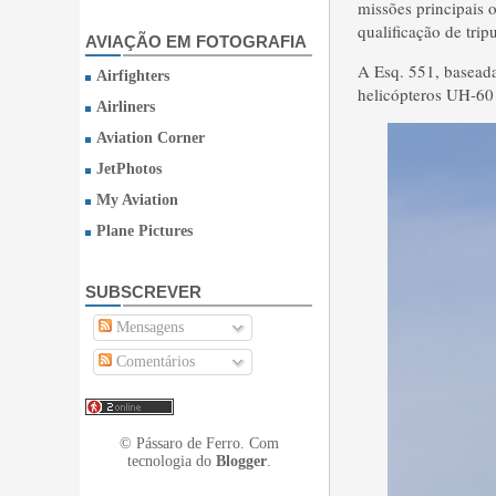
missões principais o
qualificação de trip
AVIAÇÃO EM FOTOGRAFIA
A Esq. 551, baseada
Airfighters
helicópteros UH-60
Airliners
Aviation Corner
JetPhotos
My Aviation
Plane Pictures
SUBSCREVER
Mensagens
Comentários
© Pássaro de Ferro. Com
tecnologia do
Blogger
.