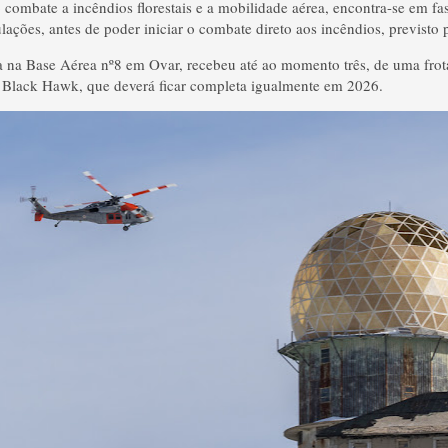
 combate a incêndios florestais e a mobilidade aérea, encontra-se em fas
ulações, antes de poder iniciar o combate direto aos incêndios, previsto
 na Base Aérea nº8 em Ovar, recebeu até ao momento três, de uma frot
 Black Hawk, que deverá ficar completa igualmente em 2026.