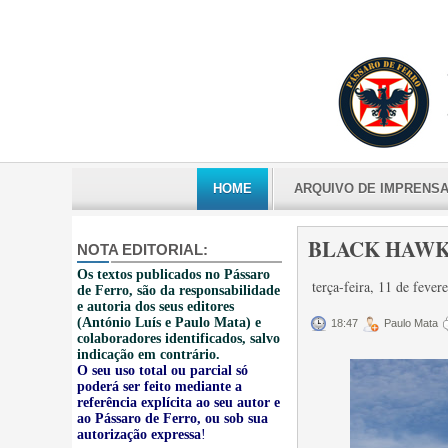
HOME
ARQUIVO DE IMPRENS
BLACK HAWK 
NOTA EDITORIAL:
Os textos publicados no Pássaro
terça-feira, 11 de feve
de Ferro, são da responsabilidade
e autoria dos seus editores
(António Luís e Paulo Mata) e
18:47
Paulo Mata
colaboradores identificados, salvo
indicação em contrário.
O seu uso total ou parcial só
poderá ser feito mediante a
referência explícita ao seu autor e
ao Pássaro de Ferro, ou sob sua
autorização expressa
!