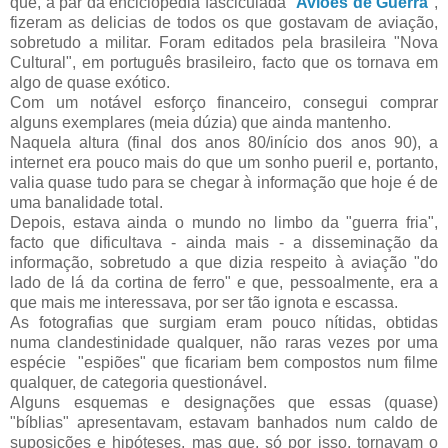
que, a par da enciclopédia fasciculada "
Aviões de Guerra
",
fizeram as delicias de todos os que gostavam de aviação,
sobretudo a militar. Foram editados pela brasileira "Nova
Cultural", em português brasileiro, facto que os tornava em
algo de quase exótico.
Com um notável esforço financeiro, consegui comprar
alguns exemplares (meia dúzia) que ainda mantenho.
Naquela altura (final dos anos 80/início dos anos 90), a
internet era pouco mais do que um sonho pueril e, portanto,
valia quase tudo para se chegar à informação que hoje é de
uma banalidade total.
Depois, estava ainda o mundo no limbo da "guerra fria",
facto que dificultava - ainda mais - a disseminação da
informação, sobretudo a que dizia respeito à aviação "do
lado de lá da cortina de ferro" e que, pessoalmente, era a
que mais me interessava, por ser tão ignota e escassa.
As fotografias que surgiam eram pouco nítidas, obtidas
numa clandestinidade qualquer, não raras vezes por uma
espécie "espiões" que ficariam bem compostos num filme
qualquer, de categoria questionável.
Alguns esquemas e designações que essas (quase)
"bíblias" apresentavam, estavam banhados num caldo de
suposições e hipóteses, mas que, só por isso, tornavam o