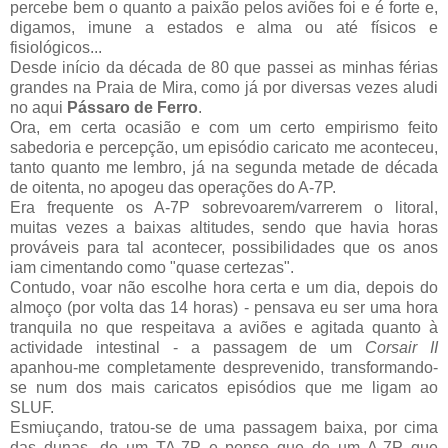
percebe bem o quanto a paixão pelos aviões foi e é forte e,
digamos, imune a estados e alma ou até físicos e
fisiológicos...
Desde início da década de 80 que passei as minhas férias
grandes na Praia de Mira, como já por diversas vezes aludi
no aqui
Pássaro de Ferro
.
Ora, em certa ocasião e com um certo empirismo feito
sabedoria e percepção, um episódio caricato me aconteceu,
tanto quanto me lembro, já na segunda metade de década
de oitenta, no apogeu das operações do A-7P.
Era frequente os A-7P sobrevoarem/varrerem o litoral,
muitas vezes a baixas altitudes, sendo que havia horas
prováveis para tal acontecer, possibilidades que os anos
iam cimentando como "quase certezas".
Contudo, voar não escolhe hora certa e um dia, depois do
almoço (por volta das 14 horas) - pensava eu ser uma hora
tranquila no que respeitava a aviões e agitada quanto à
actividade intestinal - a passagem de um
Corsair II
apanhou-me completamente desprevenido, transformando-
se num dos mais caricatos episódios que me ligam ao
SLUF.
Esmiuçando, tratou-se de uma passagem baixa, por cima
das dunas, de um TA-7P e penso que de um A-7P que